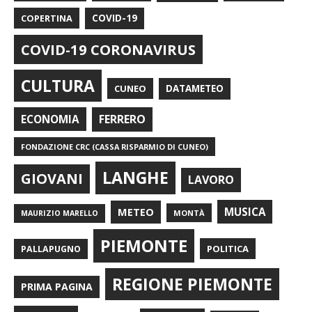
COPERTINA
COVID-19
COVID-19 CORONAVIRUS
CULTURA
CUNEO
DATAMETEO
FERRERO
ECONOMIA
FONDAZIONE CRC (CASSA RISPARMIO DI CUNEO)
LANGHE
GIOVANI
LAVORO
METEO
MUSICA
MONTÀ
MAURIZIO MARELLO
PIEMONTE
POLITICA
PALLAPUGNO
REGIONE PIEMONTE
PRIMA PAGINA