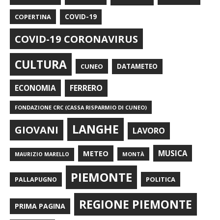
COPERTINA
COVID-19
COVID-19 CORONAVIRUS
CULTURA
CUNEO
DATAMETEO
FERRERO
ECONOMIA
FONDAZIONE CRC (CASSA RISPARMIO DI CUNEO)
LANGHE
GIOVANI
LAVORO
METEO
MUSICA
MONTÀ
MAURIZIO MARELLO
PIEMONTE
POLITICA
PALLAPUGNO
REGIONE PIEMONTE
PRIMA PAGINA