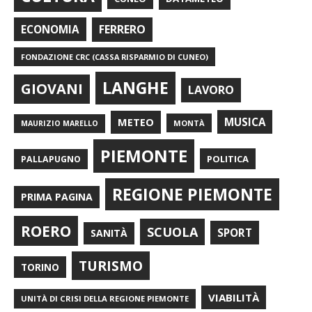
FERRERO
ECONOMIA
FONDAZIONE CRC (CASSA RISPARMIO DI CUNEO)
LANGHE
GIOVANI
LAVORO
METEO
MUSICA
MONTÀ
MAURIZIO MARELLO
PIEMONTE
POLITICA
PALLAPUGNO
REGIONE PIEMONTE
PRIMA PAGINA
ROERO
SCUOLA
SPORT
SANITÀ
TURISMO
TORINO
VIABILITÀ
UNITÀ DI CRISI DELLA REGIONE PIEMONTE