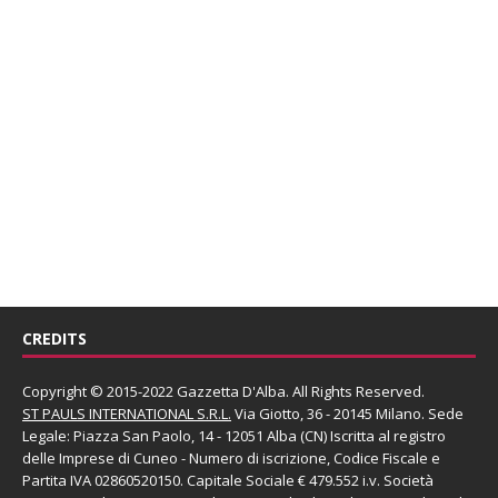
CREDITS
Copyright © 2015-2022 Gazzetta D'Alba. All Rights Reserved.
ST PAULS INTERNATIONAL S.R.L.
Via Giotto, 36 - 20145 Milano. Sede
Legale: Piazza San Paolo, 14 - 12051 Alba (CN) Iscritta al registro
delle Imprese di Cuneo - Numero di iscrizione, Codice Fiscale e
Partita IVA 02860520150. Capitale Sociale € 479.552 i.v. Società