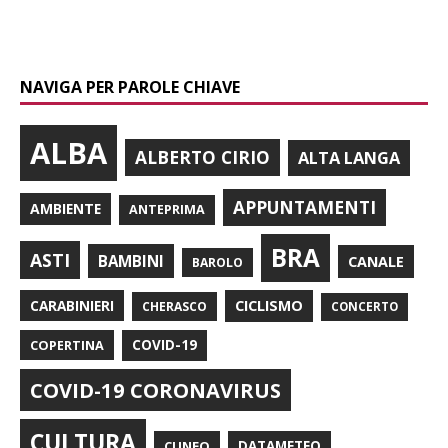
NAVIGA PER PAROLE CHIAVE
ALBA
ALBERTO CIRIO
ALTA LANGA
APPUNTAMENTI
AMBIENTE
ANTEPRIMA
BRA
ASTI
BAMBINI
CANALE
BAROLO
CARABINIERI
CICLISMO
CHERASCO
CONCERTO
COPERTINA
COVID-19
COVID-19 CORONAVIRUS
CULTURA
CUNEO
DATAMETEO