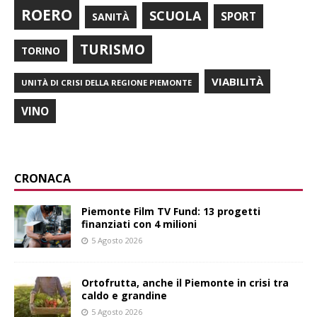
ROERO
SCUOLA
SPORT
SANITÀ
TURISMO
TORINO
VIABILITÀ
UNITÀ DI CRISI DELLA REGIONE PIEMONTE
VINO
CRONACA
Piemonte Film TV Fund: 13 progetti
finanziati con 4 milioni
5 Agosto 2026
Ortofrutta, anche il Piemonte in crisi tra
caldo e grandine
5 Agosto 2026