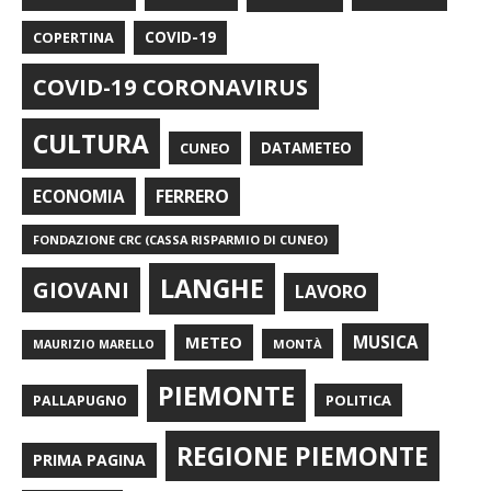
COPERTINA
COVID-19
COVID-19 CORONAVIRUS
CULTURA
CUNEO
DATAMETEO
FERRERO
ECONOMIA
FONDAZIONE CRC (CASSA RISPARMIO DI CUNEO)
LANGHE
GIOVANI
LAVORO
METEO
MUSICA
MONTÀ
MAURIZIO MARELLO
PIEMONTE
POLITICA
PALLAPUGNO
REGIONE PIEMONTE
PRIMA PAGINA