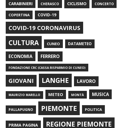
CARABINIERI
CICLISMO
CHERASCO
CONCERTO
COPERTINA
COVID-19
COVID-19 CORONAVIRUS
CULTURA
CUNEO
DATAMETEO
FERRERO
ECONOMIA
FONDAZIONE CRC (CASSA RISPARMIO DI CUNEO)
LANGHE
GIOVANI
LAVORO
METEO
MUSICA
MONTÀ
MAURIZIO MARELLO
PIEMONTE
POLITICA
PALLAPUGNO
REGIONE PIEMONTE
PRIMA PAGINA