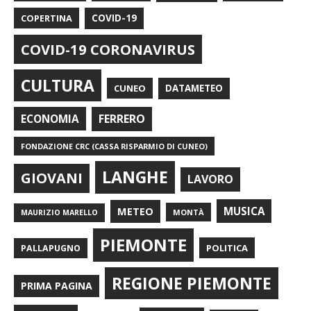
COPERTINA
COVID-19
COVID-19 CORONAVIRUS
CULTURA
CUNEO
DATAMETEO
FERRERO
ECONOMIA
FONDAZIONE CRC (CASSA RISPARMIO DI CUNEO)
LANGHE
GIOVANI
LAVORO
METEO
MUSICA
MONTÀ
MAURIZIO MARELLO
PIEMONTE
POLITICA
PALLAPUGNO
REGIONE PIEMONTE
PRIMA PAGINA