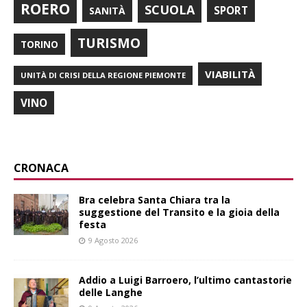
ROERO
SCUOLA
SPORT
SANITÀ
TURISMO
TORINO
VIABILITÀ
UNITÀ DI CRISI DELLA REGIONE PIEMONTE
VINO
CRONACA
Bra celebra Santa Chiara tra la
suggestione del Transito e la gioia della
festa
9 Agosto 2026
Addio a Luigi Barroero, l’ultimo cantastorie
delle Langhe