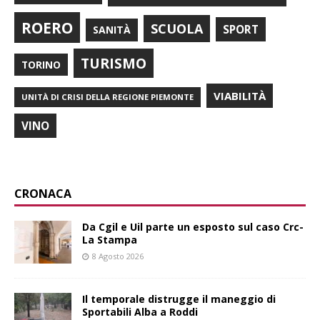
ROERO
SCUOLA
SPORT
SANITÀ
TURISMO
TORINO
VIABILITÀ
UNITÀ DI CRISI DELLA REGIONE PIEMONTE
VINO
CRONACA
Da Cgil e Uil parte un esposto sul caso Crc-
La Stampa
8 Agosto 2026
Il temporale distrugge il maneggio di
Sportabili Alba a Roddi