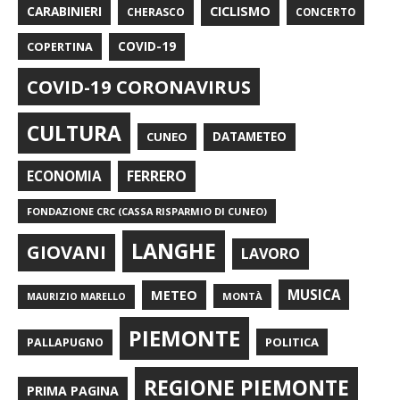
CARABINIERI
CICLISMO
CHERASCO
CONCERTO
COPERTINA
COVID-19
COVID-19 CORONAVIRUS
CULTURA
CUNEO
DATAMETEO
FERRERO
ECONOMIA
FONDAZIONE CRC (CASSA RISPARMIO DI CUNEO)
LANGHE
GIOVANI
LAVORO
METEO
MUSICA
MONTÀ
MAURIZIO MARELLO
PIEMONTE
POLITICA
PALLAPUGNO
REGIONE PIEMONTE
PRIMA PAGINA