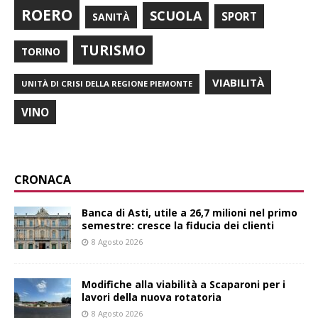
ROERO
SCUOLA
SPORT
SANITÀ
TURISMO
TORINO
VIABILITÀ
UNITÀ DI CRISI DELLA REGIONE PIEMONTE
VINO
CRONACA
Banca di Asti, utile a 26,7 milioni nel primo
semestre: cresce la fiducia dei clienti
8 Agosto 2026
Modifiche alla viabilità a Scaparoni per i
lavori della nuova rotatoria
8 Agosto 2026