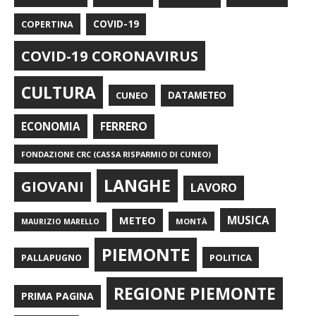
COPERTINA
COVID-19
COVID-19 CORONAVIRUS
CULTURA
CUNEO
DATAMETEO
FERRERO
ECONOMIA
FONDAZIONE CRC (CASSA RISPARMIO DI CUNEO)
LANGHE
GIOVANI
LAVORO
METEO
MUSICA
MONTÀ
MAURIZIO MARELLO
PIEMONTE
POLITICA
PALLAPUGNO
REGIONE PIEMONTE
PRIMA PAGINA