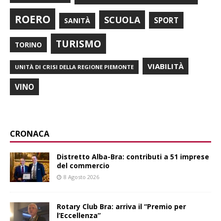
ROERO
SCUOLA
SPORT
SANITÀ
TURISMO
TORINO
VIABILITÀ
UNITÀ DI CRISI DELLA REGIONE PIEMONTE
VINO
CRONACA
Distretto Alba-Bra: contributi a 51 imprese
del commercio
8 Agosto 2026
Rotary Club Bra: arriva il “Premio per
l’Eccellenza”