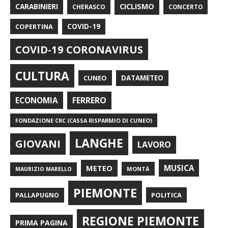
CARABINIERI
CICLISMO
CHERASCO
CONCERTO
COPERTINA
COVID-19
COVID-19 CORONAVIRUS
CULTURA
CUNEO
DATAMETEO
FERRERO
ECONOMIA
FONDAZIONE CRC (CASSA RISPARMIO DI CUNEO)
LANGHE
GIOVANI
LAVORO
METEO
MUSICA
MONTÀ
MAURIZIO MARELLO
PIEMONTE
POLITICA
PALLAPUGNO
REGIONE PIEMONTE
PRIMA PAGINA