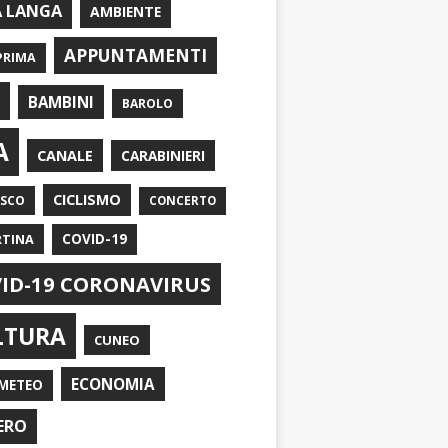
A LANGA
AMBIENTE
APPUNTAMENTI
PRIMA
I
BAMBINI
BAROLO
A
CANALE
CARABINIERI
CICLISMO
ASCO
CONCERTO
RTINA
COVID-19
ID-19 CORONAVIRUS
LTURA
CUNEO
ECONOMIA
METEO
ERO