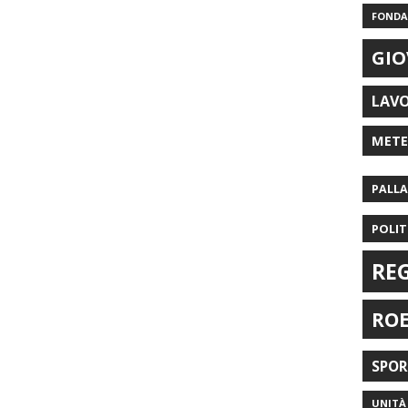
FONDAZ
GIO
LAV
MET
PALL
POLIT
RE
RO
SPO
UNITÀ 