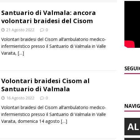
Santuario di Valmala: ancora
]
Alba: lunedì 10 agosto tornano le “Notti del vino”
ALBA
volontari braidesi del Cisom
]
Gorzegno: 24 giovani al campo scuola della Protezione Civile
21 Agosto 2022
0
Volontari braidesi del Cisom all’ambulatorio medico-
]
L’Alba volley inizia la stagione del debutto in Serie B1 con una
infermieristico presso il Santuario di Valmala in Valle
Varaita,
[…]
ielo della Regione
ALBA
]
Da Cgil e Uil parte un esposto sul caso Crc-La Stampa
ALBA
SEGUI
]
ITINERARI / Trenta chilometri su due ruote lungo il Belbo
Volontari braidesi Cisom al
Santuario di Valmala
16 Agosto 2022
0
NAVIG
Volontari braidesi del Cisom all’ambulatorio medico-
infermieristico presso il Santuario di Valmala in Valle
Varaita, domenica 14 agosto
[…]
AL