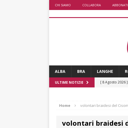
CHI SIAMO
COLLABORA
ABBONATI
ALBA
BRA
LANGHE
R
[ 8 Agosto 2026 
ULTIME NOTIZIE
degrado
CRO
[ 8 Agosto 2026 
Home
volontari braidesi del Ciso
paese attivo
L
volontari braidesi 
[ 8 Agosto 2026 