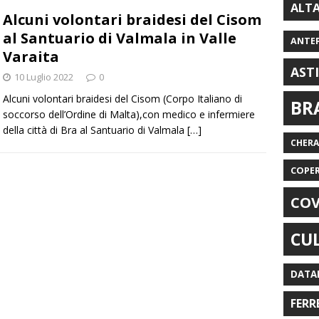
ALT
Alcuni volontari braidesi del Cisom
al Santuario di Valmala in Valle
ANTE
Varaita
AST
10 Luglio 2022
0
Alcuni volontari braidesi del Cisom (Corpo Italiano di
BR
soccorso dell’Ordine di Malta),con medico e infermiere
della città di Bra al Santuario di Valmala
[…]
CHER
COPE
COV
CU
DATA
FERR