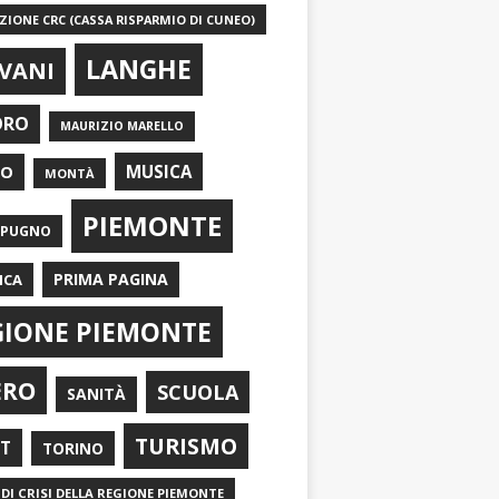
IONE CRC (CASSA RISPARMIO DI CUNEO)
LANGHE
VANI
ORO
MAURIZIO MARELLO
EO
MUSICA
MONTÀ
PIEMONTE
APUGNO
PRIMA PAGINA
ICA
GIONE PIEMONTE
ERO
SCUOLA
SANITÀ
TURISMO
RT
TORINO
DI CRISI DELLA REGIONE PIEMONTE