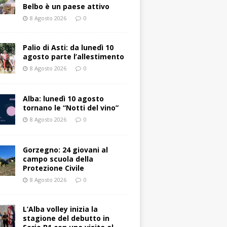
Belbo è un paese attivo
8 Agosto 2026
0
Palio di Asti: da lunedì 10
agosto parte l’allestimento
8 Agosto 2026
0
Alba: lunedì 10 agosto
tornano le “Notti del vino”
8 Agosto 2026
0
Gorzegno: 24 giovani al
campo scuola della
Protezione Civile
8 Agosto 2026
0
L’Alba volley inizia la
stagione del debutto in