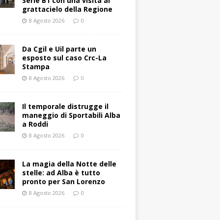
Serie B1 con una visita al
grattacielo della Regione
8 Agosto 2026
0
Da Cgil e Uil parte un
esposto sul caso Crc-La
Stampa
8 Agosto 2026
0
Il temporale distrugge il
maneggio di Sportabili Alba
a Roddi
8 Agosto 2026
0
La magia della Notte delle
stelle: ad Alba è tutto
pronto per San Lorenzo
8 Agosto 2026
0