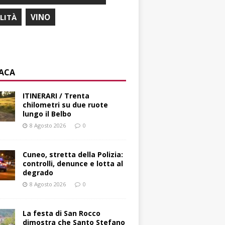
ILITÀ
VINO
ACA
ITINERARI / Trenta
chilometri su due ruote
lungo il Belbo
8 Agosto 2026
0
Cuneo, stretta della Polizia:
controlli, denunce e lotta al
degrado
8 Agosto 2026
0
La festa di San Rocco
dimostra che Santo Stefano