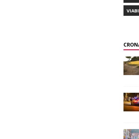
VIAB
CRON