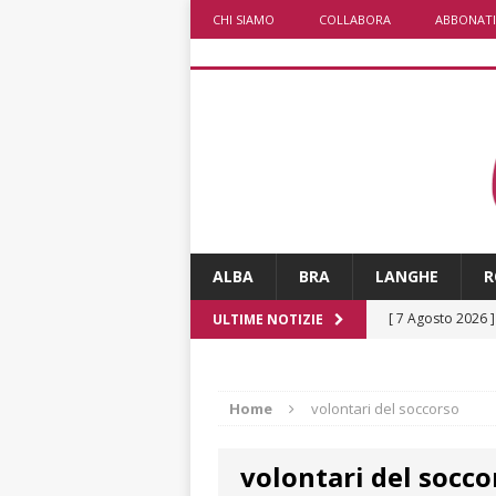
CHI SIAMO
COLLABORA
ABBONATI
ALBA
BRA
LANGHE
R
[ 7 Agosto 2026 
ULTIME NOTIZIE
CRONACA
[ 7 Agosto 2026 
Home
volontari del soccorso
non cancellano i
volontari del socco
[ 7 Agosto 2026 