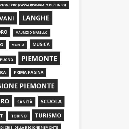
IONE CRC (CASSA RISPARMIO DI CUNEO)
LANGHE
VANI
ORO
MAURIZIO MARELLO
EO
MUSICA
MONTÀ
PIEMONTE
APUGNO
PRIMA PAGINA
ICA
GIONE PIEMONTE
ERO
SCUOLA
SANITÀ
TURISMO
RT
TORINO
DI CRISI DELLA REGIONE PIEMONTE