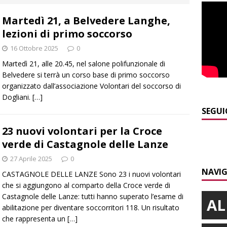
Martedì 21, a Belvedere Langhe,
]
Maltempo a Monticello d’Alba: crolla un palo dell’illuminazione
lezioni di primo soccorso
PRIMO PIANO
16 Ottobre 2025
0
]
Abitare il piemontese / La parola della settimana è Bifa
Martedì 21, alle 20.45, nel salone polifunzionale di
Belvedere si terrà un corso base di primo soccorso
organizzato dall’associazione Volontari del soccorso di
]
Alba: lunedì 10 agosto tornano le “Notti del vino”
ALBA
Dogliani.
[…]
]
Dal 13 al 16 agosto a Priocca c’è la Sagra della costata di
SEGUI
PIANO
23 nuovi volontari per la Croce
verde di Castagnole delle Lanze
]
Rotary Club Bra: arriva il “Premio per l’Eccellenza”
BRA
27 Aprile 2025
0
NAVIG
CASTAGNOLE DELLE LANZE Sono 23 i nuovi volontari
che si aggiungono al comparto della Croce verde di
Castagnole delle Lanze: tutti hanno superato l’esame di
AL
abilitazione per diventare soccorritori 118. Un risultato
che rappresenta un
[…]