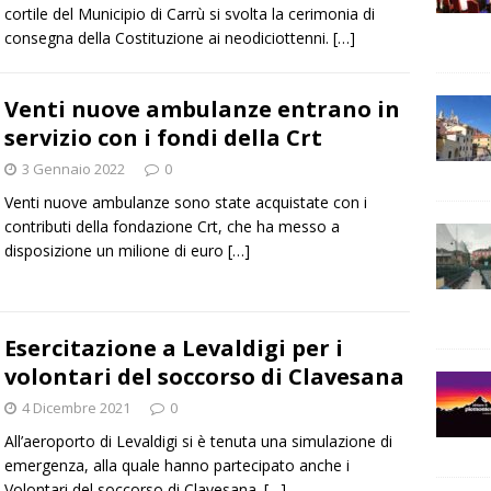
cortile del Municipio di Carrù si svolta la cerimonia di
consegna della Costituzione ai neodiciottenni.
[…]
Venti nuove ambulanze entrano in
servizio con i fondi della Crt
3 Gennaio 2022
0
Venti nuove ambulanze sono state acquistate con i
contributi della fondazione Crt, che ha messo a
disposizione un milione di euro
[…]
Esercitazione a Levaldigi per i
volontari del soccorso di Clavesana
4 Dicembre 2021
0
All’aeroporto di Levaldigi si è tenuta una simulazione di
emergenza, alla quale hanno partecipato anche i
Volontari del soccorso di Clavesana.
[…]