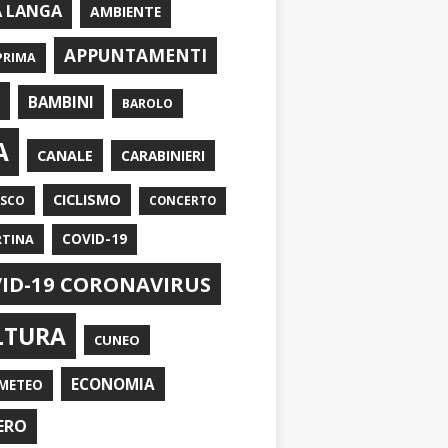
A LANGA
AMBIENTE
APPUNTAMENTI
PRIMA
I
BAMBINI
BAROLO
A
CANALE
CARABINIERI
CICLISMO
ASCO
CONCERTO
RTINA
COVID-19
ID-19 CORONAVIRUS
LTURA
CUNEO
ECONOMIA
METEO
ERO