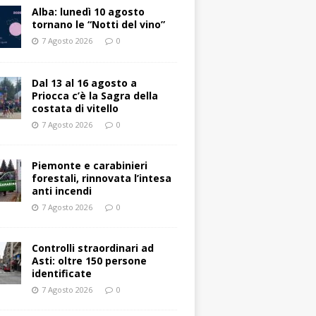
Alba: lunedì 10 agosto
tornano le “Notti del vino”
7 Agosto 2026
0
Dal 13 al 16 agosto a
Priocca c’è la Sagra della
costata di vitello
7 Agosto 2026
0
Piemonte e carabinieri
forestali, rinnovata l’intesa
anti incendi
7 Agosto 2026
0
Controlli straordinari ad
Asti: oltre 150 persone
identificate
7 Agosto 2026
0