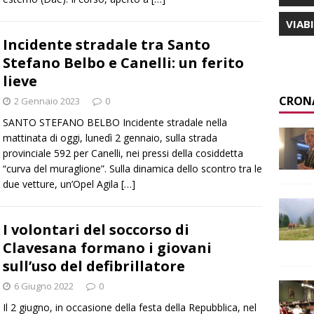
VIAB
Incidente stradale tra Santo
Stefano Belbo e Canelli: un ferito
lieve
CRON
2 Gennaio 2023
0
SANTO STEFANO BELBO Incidente stradale nella
mattinata di oggi, lunedì 2 gennaio, sulla strada
provinciale 592 per Canelli, nei pressi della cosiddetta
“curva del muraglione”. Sulla dinamica dello scontro tra le
due vetture, un’Opel Agila
[…]
I volontari del soccorso di
Clavesana formano i giovani
sull’uso del defibrillatore
6 Giugno 2022
0
Il 2 giugno, in occasione della festa della Repubblica, nel