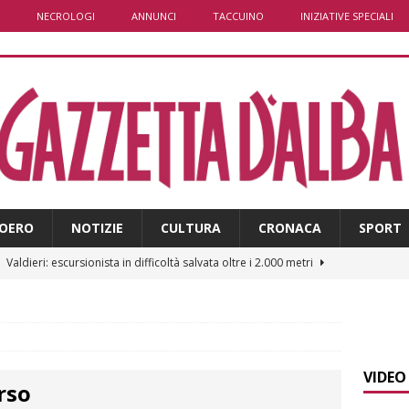
NECROLOGI
ANNUNCI
TACCUINO
INIZIATIVE SPECIALI
OERO
NOTIZIE
CULTURA
CRONACA
SPORT
]
Valdieri: escursionista in difficoltà salvata oltre i 2.000 metri
]
Caso Galeasso in Comune ad Alba, per la Lega le dimissioni
l problema politico
ALBA
VIDEO
rso
]
ITINERARI / La ciclabile del Ponente ligure sui vecchi binari