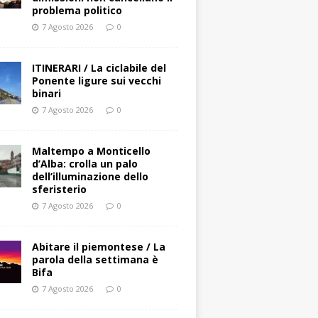
problema politico
7 Agosto 2026
0
ITINERARI / La ciclabile del
Ponente ligure sui vecchi
binari
7 Agosto 2026
0
Maltempo a Monticello
d’Alba: crolla un palo
dell’illuminazione dello
sferisterio
7 Agosto 2026
0
Abitare il piemontese / La
parola della settimana è
Bifa
7 Agosto 2026
0