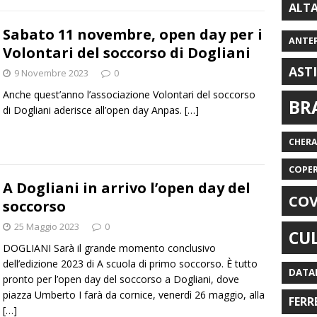
ALT
Sabato 11 novembre, open day per i
ANTE
Volontari del soccorso di Dogliani
AST
9 Novembre 2023
0
Anche quest’anno l’associazione Volontari del soccorso
BR
di Dogliani aderisce all’open day Anpas.
[…]
CHER
COPE
A Dogliani in arrivo l’open day del
COV
soccorso
25 Maggio 2023
0
CU
DOGLIANI Sarà il grande momento conclusivo
dell’edizione 2023 di A scuola di primo soccorso. È tutto
DATA
pronto per l’open day del soccorso a Dogliani, dove
piazza Umberto I farà da cornice, venerdì 26 maggio, alla
FERR
[…]