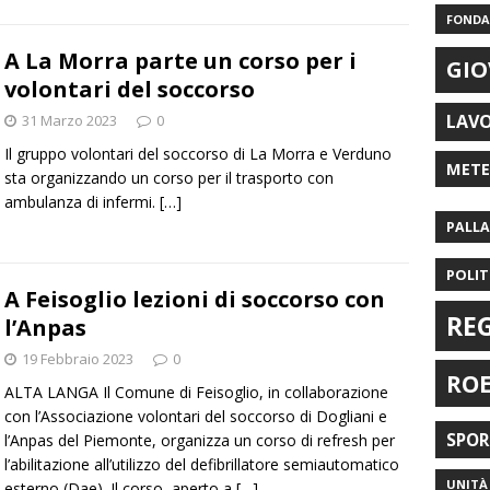
FONDAZ
A La Morra parte un corso per i
GIO
volontari del soccorso
LAV
31 Marzo 2023
0
Il gruppo volontari del soccorso di La Morra e Verduno
MET
sta organizzando un corso per il trasporto con
ambulanza di infermi.
[…]
PALL
POLIT
A Feisoglio lezioni di soccorso con
RE
l’Anpas
19 Febbraio 2023
0
RO
ALTA LANGA Il Comune di Feisoglio, in collaborazione
con l’Associazione volontari del soccorso di Dogliani e
SPO
l’Anpas del Piemonte, organizza un corso di refresh per
l’abilitazione all’utilizzo del defibrillatore semiautomatico
UNITÀ 
esterno (Dae). Il corso, aperto a
[…]