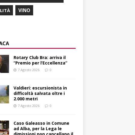
ILITÀ
VINO
ACA
Rotary Club Bra: arriva il
“Premio per l’Eccellenza”
7 Agosto 2026
0
Valdieri: escursionista in
difficoltà salvata oltre i
2.000 metri
7 Agosto 2026
0
Caso Galeasso in Comune
ad Alba, per la Lega le
dimissioni non cancellano il