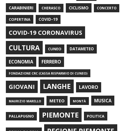
CARABINIERI
CICLISMO
CHERASCO
CONCERTO
COPERTINA
COVID-19
COVID-19 CORONAVIRUS
CULTURA
CUNEO
DATAMETEO
FERRERO
ECONOMIA
FONDAZIONE CRC (CASSA RISPARMIO DI CUNEO)
LANGHE
GIOVANI
LAVORO
METEO
MUSICA
MONTÀ
MAURIZIO MARELLO
PIEMONTE
POLITICA
PALLAPUGNO