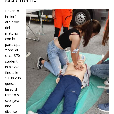
Asl Cn2, 118 e 112.
L’evento
inizierà
alle nove
del
mattino
con la
partecipa
zione di
circa 370
studenti
in piazza
fino alle
13.30 e in
questo
lasso di
tempo si
svolgera
nno
diverse