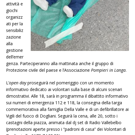
attività e
giochi
organizz
ati per la
sensibiliz
zazione
alla
gestione
dell’emer
genza. Parteciperanno alla mattinata anche il gruppo di
Protezione civile del paese e l’Associazione
Pompieri in Langa
.
L’
open day
proseguirà nel pomeriggio con un momento
informativo dedicato ai volontari sulla base di alcuni scenari
dimostrativi. Alle 18, sarà in programma il dibattito informativo
sui numeri di emergenza 112 e 118, la consegna della targa
commemorativa alla famiglia Della Valle e di un defibrillatore ai
Vigili del fuoco di Dogliani. Seguirà la cena, alle 20, sotto i
castagni della piazza, animata dal dj set di Radio Vallebelbo
(prenotazioni aperte presso i “padroni di casa” dei Volontari di