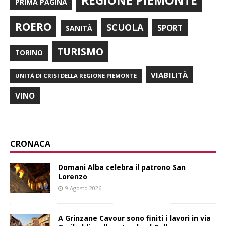
REGIONE PIEMONTE
PRIMA PAGINA
ROERO
SCUOLA
SPORT
SANITÀ
TURISMO
TORINO
VIABILITÀ
UNITÀ DI CRISI DELLA REGIONE PIEMONTE
VINO
CRONACA
Domani Alba celebra il patrono San
Lorenzo
9 Agosto 2026
A Grinzane Cavour sono finiti i lavori in via