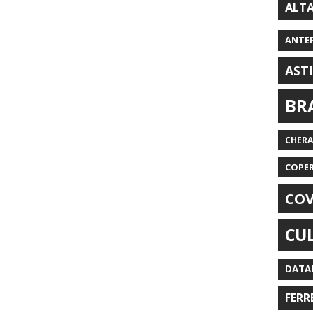
ALT
ANTE
AST
BR
CHER
COPE
COV
CU
DATA
FERR