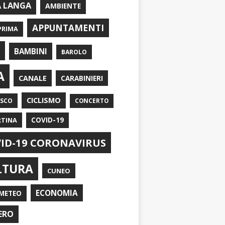
A LANGA
AMBIENTE
APPUNTAMENTI
PRIMA
I
BAMBINI
BAROLO
A
CANALE
CARABINIERI
CICLISMO
ASCO
CONCERTO
RTINA
COVID-19
ID-19 CORONAVIRUS
LTURA
CUNEO
ECONOMIA
METEO
ERO