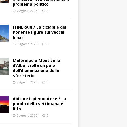
problema politico
7 Agosto 2026
0
ITINERARI / La ciclabile del
Ponente ligure sui vecchi
binari
7 Agosto 2026
0
Maltempo a Monticello
d’Alba: crolla un palo
dell’illuminazione dello
sferisterio
7 Agosto 2026
0
Abitare il piemontese / La
parola della settimana è
Bifa
7 Agosto 2026
0