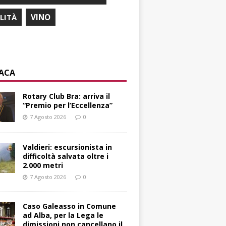
ILITÀ
VINO
ACA
Rotary Club Bra: arriva il
“Premio per l’Eccellenza”
7 Agosto 2026
0
Valdieri: escursionista in
difficoltà salvata oltre i
2.000 metri
7 Agosto 2026
0
Caso Galeasso in Comune
ad Alba, per la Lega le
dimissioni non cancellano il