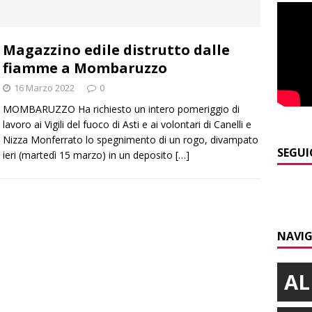
]
Maltempo a Monticello d’Alba: crolla un palo dell’illuminazione
Magazzino edile distrutto dalle
PRIMO PIANO
fiamme a Mombaruzzo
]
Abitare il piemontese / La parola della settimana è Bifa
16 Marzo 2022
0
MOMBARUZZO Ha richiesto un intero pomeriggio di
lavoro ai Vigili del fuoco di Asti e ai volontari di Canelli e
]
Alba: lunedì 10 agosto tornano le “Notti del vino”
ALBA
Nizza Monferrato lo spegnimento di un rogo, divampato
]
Dal 13 al 16 agosto a Priocca c’è la Sagra della costata di
SEGUI
ieri (martedì 15 marzo) in un deposito
[…]
PIANO
]
Rotary Club Bra: arriva il “Premio per l’Eccellenza”
BRA
NAVIG
AL