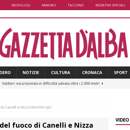
NECROLOGI
ANNUNCI
TACCUINO
INIZIATIVE SPECIALI
OERO
NOTIZIE
CULTURA
CRONACA
SPORT
]
Valdieri: escursionista in difficoltà salvata oltre i 2.000 metri
]
Caso Galeasso in Comune ad Alba, per la Lega le dimissioni
o di Canelli e Nizza Monferrato
l problema politico
ALBA
VIDEO
 del fuoco di Canelli e Nizza
]
ITINERARI / La ciclabile del Ponente ligure sui vecchi binari