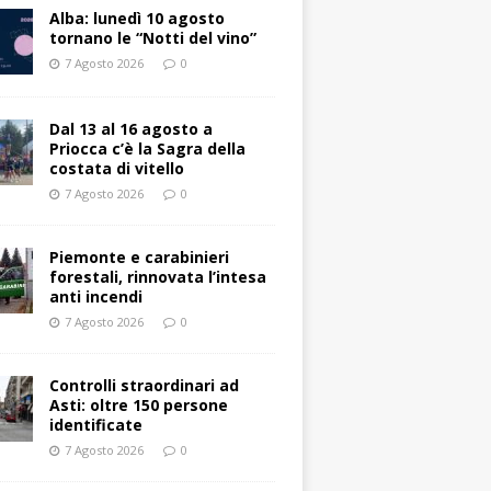
Alba: lunedì 10 agosto
tornano le “Notti del vino”
7 Agosto 2026
0
Dal 13 al 16 agosto a
Priocca c’è la Sagra della
costata di vitello
7 Agosto 2026
0
Piemonte e carabinieri
forestali, rinnovata l’intesa
anti incendi
7 Agosto 2026
0
Controlli straordinari ad
Asti: oltre 150 persone
identificate
7 Agosto 2026
0