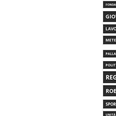
FONDAZ
GIO
LAV
MET
PALL
POLIT
RE
RO
SPO
UNITÀ 