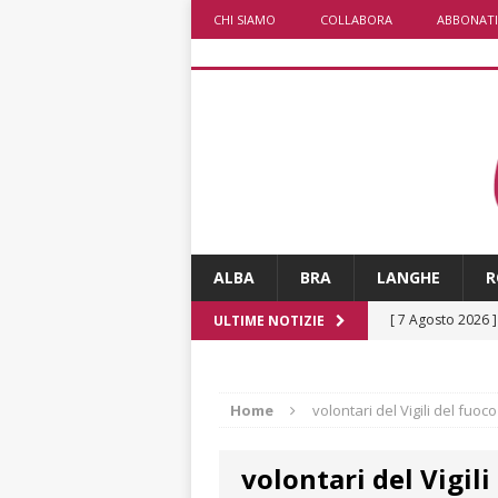
CHI SIAMO
COLLABORA
ABBONATI
ALBA
BRA
LANGHE
R
[ 7 Agosto 2026 
ULTIME NOTIZIE
CRONACA
[ 7 Agosto 2026 
Home
volontari del Vigili del fuoc
non cancellano i
volontari del Vigili
[ 7 Agosto 2026 