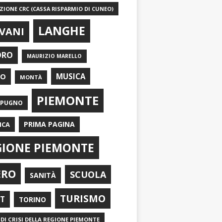
IONE CRC (CASSA RISPARMIO DI CUNEO)
LANGHE
VANI
ORO
MAURIZIO MARELLO
EO
MUSICA
MONTÀ
PIEMONTE
APUGNO
PRIMA PAGINA
ICA
GIONE PIEMONTE
ERO
SCUOLA
SANITÀ
TURISMO
RT
TORINO
DI CRISI DELLA REGIONE PIEMONTE