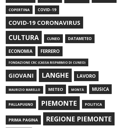
COPERTINA
COVID-19
COVID-19 CORONAVIRUS
CULTURA
CUNEO
DATAMETEO
FERRERO
ECONOMIA
FONDAZIONE CRC (CASSA RISPARMIO DI CUNEO)
LANGHE
GIOVANI
LAVORO
METEO
MUSICA
MONTÀ
MAURIZIO MARELLO
PIEMONTE
POLITICA
PALLAPUGNO
REGIONE PIEMONTE
PRIMA PAGINA