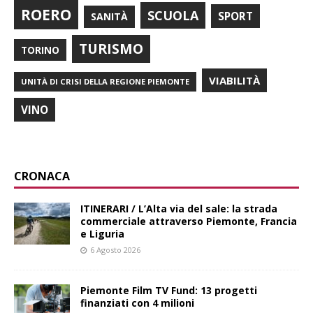
ROERO
SCUOLA
SPORT
SANITÀ
TURISMO
TORINO
VIABILITÀ
UNITÀ DI CRISI DELLA REGIONE PIEMONTE
VINO
CRONACA
ITINERARI / L’Alta via del sale: la strada
commerciale attraverso Piemonte, Francia
e Liguria
6 Agosto 2026
Piemonte Film TV Fund: 13 progetti
finanziati con 4 milioni