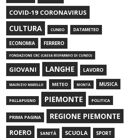
COVID-19 CORONAVIRUS
CULTURA
CUNEO
DATAMETEO
FERRERO
ECONOMIA
FONDAZIONE CRC (CASSA RISPARMIO DI CUNEO)
LANGHE
GIOVANI
LAVORO
METEO
MUSICA
MONTÀ
MAURIZIO MARELLO
PIEMONTE
POLITICA
PALLAPUGNO
REGIONE PIEMONTE
PRIMA PAGINA
ROERO
SCUOLA
SPORT
SANITÀ