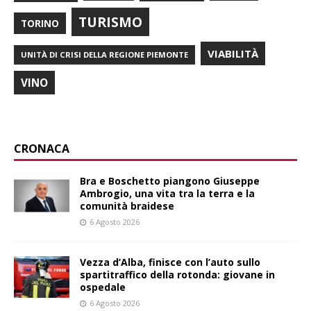
TURISMO
TORINO
VIABILITÀ
UNITÀ DI CRISI DELLA REGIONE PIEMONTE
VINO
CRONACA
Bra e Boschetto piangono Giuseppe
Ambrogio, una vita tra la terra e la
comunità braidese
6 Agosto 2026
Vezza d’Alba, finisce con l’auto sullo
spartitraffico della rotonda: giovane in
ospedale
6 Agosto 2026