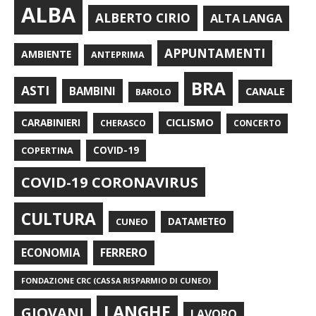
ALBA
ALBERTO CIRIO
ALTA LANGA
APPUNTAMENTI
AMBIENTE
ANTEPRIMA
BRA
ASTI
BAMBINI
CANALE
BAROLO
CARABINIERI
CICLISMO
CHERASCO
CONCERTO
COPERTINA
COVID-19
COVID-19 CORONAVIRUS
CULTURA
CUNEO
DATAMETEO
FERRERO
ECONOMIA
FONDAZIONE CRC (CASSA RISPARMIO DI CUNEO)
LANGHE
GIOVANI
LAVORO