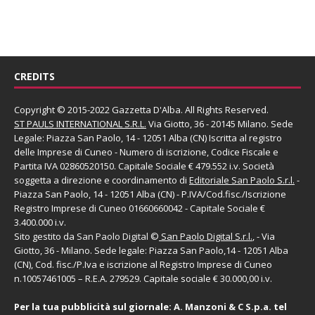
CREDITS
Copyright © 2015-2022 Gazzetta D'Alba. All Rights Reserved.
ST PAULS INTERNATIONAL S.R.L.
Via Giotto, 36 - 20145 Milano. Sede
Legale: Piazza San Paolo, 14 - 12051 Alba (CN) Iscritta al registro
delle Imprese di Cuneo - Numero di iscrizione, Codice Fiscale e
Partita IVA 02860520150. Capitale Sociale € 479.552 i.v. Società
soggetta a direzione e coordinamento di
Editoriale San Paolo
S.r.l.
-
Piazza San Paolo, 14 - 12051 Alba (CN) - P.IVA/Cod.fisc./Iscrizione
Registro Imprese di Cuneo 01660660042 - Capitale Sociale €
3.400.000 i.v.
Sito gestito da
San Paolo Digital
©
San Paolo Digital S.r.l.
, - Via
Giotto, 36 - Milano. Sede legale: Piazza San Paolo,14 - 12051 Alba
(CN), Cod. fisc./P.Iva e iscrizione al Registro Imprese di Cuneo
n.10057461005 – R.E.A. 279529. Capitale sociale € 30.000,00 i.v.
Per la tua pubblicità sul giornale:
A. Manzoni & C S.p.a.
tel