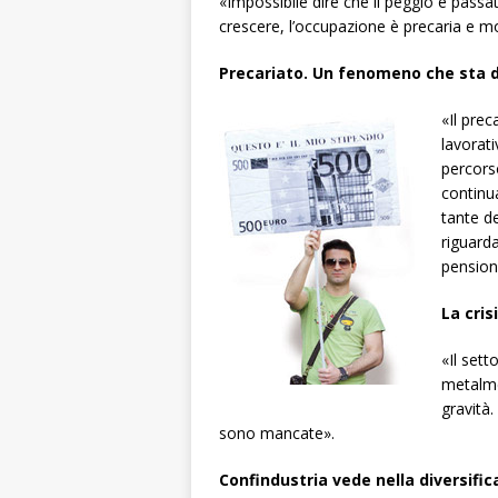
«Impossibile dire che il peggio è passato
crescere, l’occupazione è precaria e mo
Precariato. Un fenomeno che sta d
«Il prec
lavorat
percorso
continua
tante d
riguard
pensiona
La cri
«Il sett
metalme
gravità.
sono mancate».
Confindustria vede nella diversific