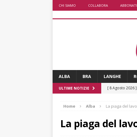
CHI SIAMO
COLLABORA
ABBONATI
ALBA
BRA
LANGHE
R
[ 8 Agosto 2026 
ULTIME NOTIZIE
paese attivo
L
Home
Alba
La piaga del lav
[ 8 Agosto 2026 
NOTIZIE
La piaga del lav
[ 8 Agosto 2026 