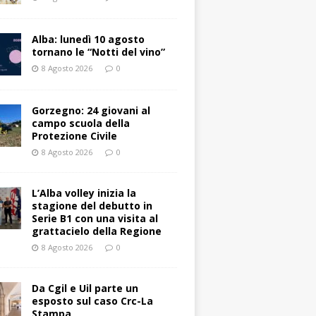
Alba: lunedì 10 agosto
tornano le “Notti del vino”
8 Agosto 2026
0
Gorzegno: 24 giovani al
campo scuola della
Protezione Civile
8 Agosto 2026
0
L’Alba volley inizia la
stagione del debutto in
Serie B1 con una visita al
grattacielo della Regione
8 Agosto 2026
0
Da Cgil e Uil parte un
esposto sul caso Crc-La
Stampa