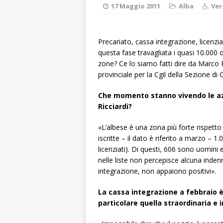
[ 8 Agosto 2026 
17 Maggio 2011
Alba
Ver
LANGHE
[ 8 Agosto 2026 
Precariato, cassa integrazione, licenzi
questa fase travagliata i quasi 10.000 
visita al grattac
zone? Ce lo siamo fatti dire da Marco R
[ 8 Agosto 2026 
provinciale per la Cgil della Sezione di
[ 8 Agosto 2026 
Che momento stanno vivendo le azi
Ricciardi?
ALBA
[ 8 Agosto 2026 
«L’albese è una zona più forte rispetto
iscritte – il dato è riferito a marzo – 1
degrado
CRO
licenziati). Di questi, 606 sono uomini 
nelle liste non percepisce alcuna inden
integrazione, non appaiono positivi».
La cassa integrazione a febbraio è 
particolare quella straordinaria 