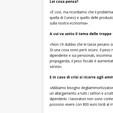
Lei cosa pensa?
«È così, ma ricordiamo che il problema 
quella di Cuneo) e quello delle produz
sulla nostra economia».
A cui va unito il tema delle tropp
«Non c’è dubbio che le tasse pesano su
Di una cosa sono però sicuro. Il peso m
dipendente e sui pensionati, insomma sui
propaganda, il peso fiscale è aumenta
servizi».
E in caso di crisi si ricorre agli am
«Abbiamo bisogno degliammortizzatori 
un allargamento a tutti i settori e a t
dipendenti. I lavoratori non sono cont
possono vivere con 800 euro lordi al 