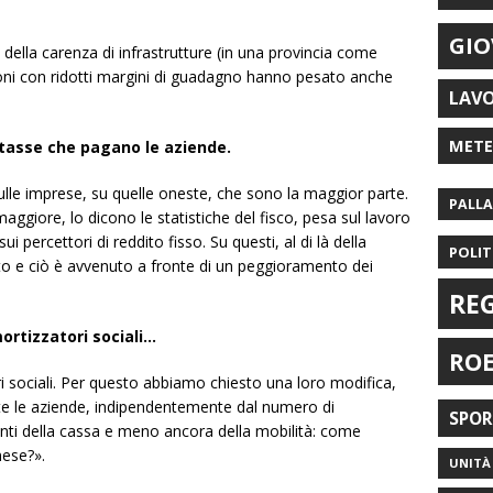
GIO
della carenza di infrastrutture (in una provincia come
ioni con ridotti margini di guadagno hanno pesato anche
LAV
MET
e tasse che pagano le aziende.
lle imprese, su quelle oneste, che sono la maggior parte.
PALL
aggiore, lo dicono le statistiche del fisco, pesa sul lavoro
 percettori di reddito fisso. Su questi, al di là della
POLIT
to e ciò è avvenuto a fronte di un peggioramento dei
RE
mortizzatori sociali…
RO
sociali. Per questo abbiamo chiesto una loro modifica,
utte le aziende, indipendentemente dal numero di
SPO
enti della cassa e meno ancora della mobilità: come
mese?».
UNITÀ 