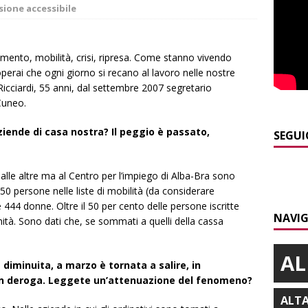
]
Gorzegno: 24 giovani al campo scuola della Protezione Civile
sione accessibile
]
L’Alba volley inizia la stagione del debutto in Serie B1 con una
amento, mobilità, crisi, ripresa. Come stanno vivendo
operai che ogni giorno si recano al lavoro nelle nostre
ielo della Regione
ALBA
icciardi, 55 anni, dal settembre 2007 segretario
]
Da Cgil e Uil parte un esposto sul caso Crc-La Stampa
ALBA
 Cuneo.
]
Il temporale distrugge il maneggio di Sportabili Alba a Roddi
ende di casa nostra? Il peggio è passato,
SEGUI
]
Cuneo, stretta della Polizia: controlli, denunce e lotta al
 alle altre ma al Centro per l’impiego di Alba-Bra sono
.050 persone nelle liste di mobilità (da considerare
NACA
e 444 donne. Oltre il 50 per cento delle persone iscritte
NAVIG
nità. Sono dati che, se sommati a quelli della cassa
AL
diminuita, a marzo è tornata a salire, in
e in deroga. Leggete un’attenuazione del fenomeno?
ALT