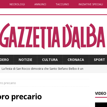
NECROLOGI
ANNUNCI
TACCUINO
INIZIATIVE SPECIALI
OERO
NOTIZIE
CULTURA
CRONACA
SPORT
]
La festa di San Rocco dimostra che Santo Stefano Belbo è un
ANGHE
oro precario
]
Palio di Asti: da lunedì 10 agosto parte l’allestimento
ALTRE
VIDEO
oro precario
]
Alba: lunedì 10 agosto tornano le “Notti del vino”
ALBA