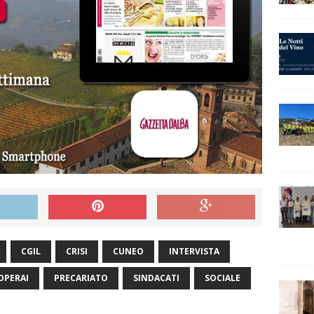
CGIL
CRISI
CUNEO
INTERVISTA
OPERAI
PRECARIATO
SINDACATI
SOCIALE