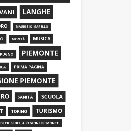
LANGHE
VANI
ORO
MAURIZIO MARELLO
EO
MUSICA
MONTÀ
PIEMONTE
APUGNO
PRIMA PAGINA
ICA
GIONE PIEMONTE
ERO
SCUOLA
SANITÀ
TURISMO
RT
TORINO
DI CRISI DELLA REGIONE PIEMONTE