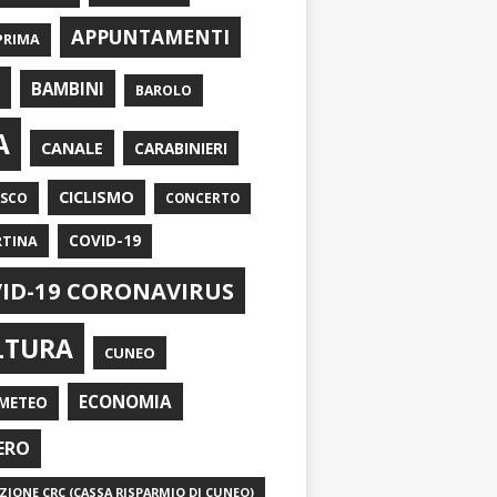
APPUNTAMENTI
PRIMA
I
BAMBINI
BAROLO
A
CANALE
CARABINIERI
CICLISMO
ASCO
CONCERTO
RTINA
COVID-19
ID-19 CORONAVIRUS
LTURA
CUNEO
ECONOMIA
METEO
ERO
IONE CRC (CASSA RISPARMIO DI CUNEO)