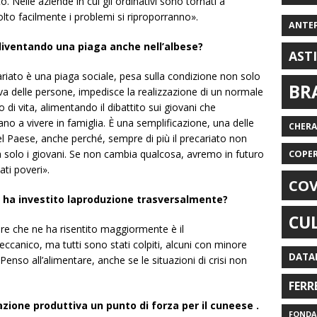
. Nelle aziende in cui gli ordinativi sono tornati a
lto facilmente i problemi si riproporranno».
ANTE
iventando una piaga anche nell’albese?
AST
ariato è una piaga sociale, pesa sulla condizione non solo
BR
iva delle persone, impedisce la realizzazione di un normale
 di vita, alimentando il dibattito sui giovani che
no a vivere in famiglia. È una semplificazione, una delle
CHER
el Paese, anche perché, sempre di più il precariato non
a solo i giovani. Se non cambia qualcosa, avremo in futuro
COPE
ti poveri».
COV
si ha investito laproduzione trasversalmente?
CU
ore che ne ha risentito maggiormente è il
ccanico, ma tutti sono stati colpiti, alcuni con minore
DATA
 Penso all’alimentare, anche se le situazioni di crisi non
FERR
azione produttiva un punto di forza per il cuneese .
FONDAZ