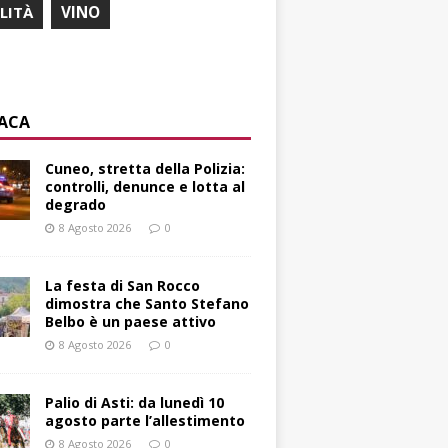
ILITÀ
VINO
ACA
Cuneo, stretta della Polizia:
controlli, denunce e lotta al
degrado
8 Agosto 2026
0
La festa di San Rocco
dimostra che Santo Stefano
Belbo è un paese attivo
8 Agosto 2026
0
Palio di Asti: da lunedì 10
agosto parte l’allestimento
8 Agosto 2026
0