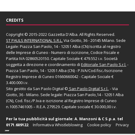
CREDITS
Copyright © 2015-2022 Gazzetta D'Alba. All Rights Reserved.
ST PAULS INTERNATIONAL S.R.L.
Via Giotto, 36 - 20145 Milano. Sede
Legale: Piazza San Paolo, 14 - 12051 Alba (CN) Iscritta al registro
delle Imprese di Cuneo - Numero di iscrizione, Codice Fiscale e
Partita IVA 02860520150. Capitale Sociale € 479.552 i.v. Società
soggetta a direzione e coordinamento di
Editoriale San Paolo
S.r.l.
-
Piazza San Paolo, 14 - 12051 Alba (CN) - P.IVA/Cod.fisc./Iscrizione
Registro Imprese di Cuneo 01660660042 - Capitale Sociale €
3.400.000 i.v.
Sito gestito da
San Paolo Digital
©
San Paolo Digital S.r.l.
, - Via
Giotto, 36 - Milano. Sede legale: Piazza San Paolo,14 - 12051 Alba
(CN), Cod. fisc./P.Iva e iscrizione al Registro Imprese di Cuneo
n.10057461005 – R.E.A. 279529. Capitale sociale € 30.000,00 i.v.
Per la tua pubblicità sul giornale:
A. Manzoni & C S.p.a.
tel
0171.609122
Informativa Whistleblowing
Cookie policy
Privacy