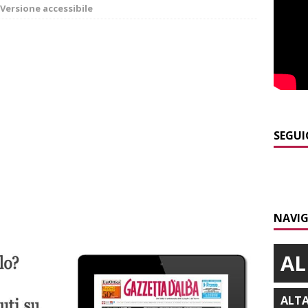
Versione accessibile
]
Cuneo, stretta della Polizia: controlli, denunce e lotta al
NACA
]
La festa di San Rocco dimostra che Santo Stefano Belbo è un
ANGHE
]
Palio di Asti: da lunedì 10 agosto parte l’allestimento
ALTRE
SEGUI
]
Alba: lunedì 10 agosto tornano le “Notti del vino”
ALBA
]
A Grinzane Cavour sono finiti i lavori in via Garibaldi e alla
NAVIG
ALBA
AL
ALT