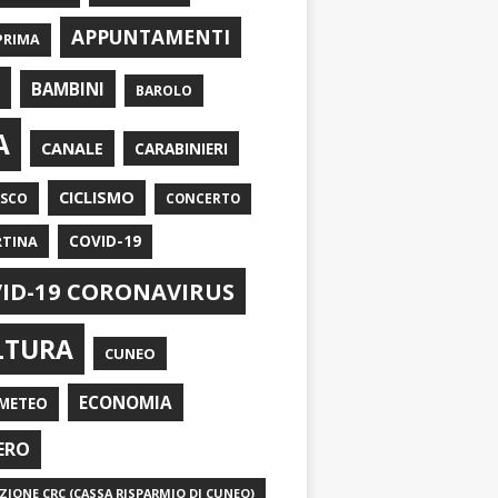
APPUNTAMENTI
PRIMA
I
BAMBINI
BAROLO
A
CANALE
CARABINIERI
CICLISMO
ASCO
CONCERTO
RTINA
COVID-19
ID-19 CORONAVIRUS
LTURA
CUNEO
ECONOMIA
METEO
ERO
IONE CRC (CASSA RISPARMIO DI CUNEO)