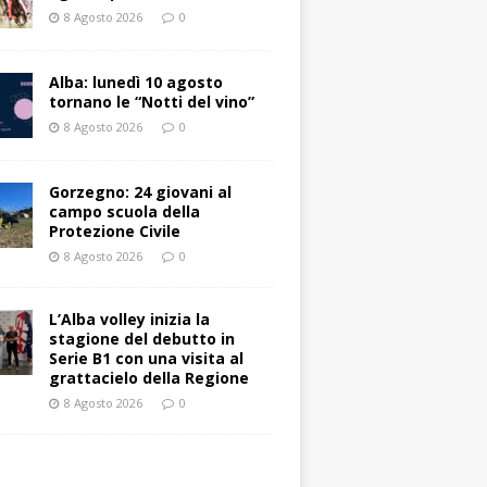
8 Agosto 2026
0
Alba: lunedì 10 agosto
tornano le “Notti del vino”
8 Agosto 2026
0
Gorzegno: 24 giovani al
campo scuola della
Protezione Civile
8 Agosto 2026
0
L’Alba volley inizia la
stagione del debutto in
Serie B1 con una visita al
grattacielo della Regione
8 Agosto 2026
0