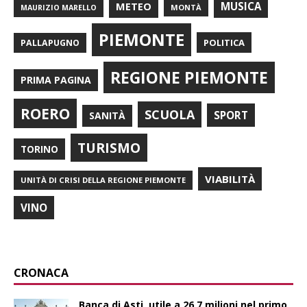
METEO
MUSICA
MONTÀ
MAURIZIO MARELLO
PIEMONTE
POLITICA
PALLAPUGNO
REGIONE PIEMONTE
PRIMA PAGINA
ROERO
SCUOLA
SPORT
SANITÀ
TURISMO
TORINO
VIABILITÀ
UNITÀ DI CRISI DELLA REGIONE PIEMONTE
VINO
CRONACA
Banca di Asti, utile a 26,7 milioni nel primo