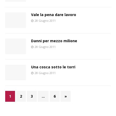
Vale la pena dare lavoro
28 Giugno 2011
Danni per mezzo milione
28 Giugno 2011
Una cosca sotto le torri
28 Giugno 2011
1
2
3
…
6
»