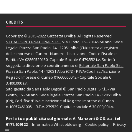
CREDITS
Copyright © 2015-2022 Gazzetta D'Alba. All Rights Reserved.
ST PAULS INTERNATIONAL S.R.L.
Via Giotto, 36 - 20145 Milano. Sede
Legale: Piazza San Paolo, 14 - 12051 Alba (CN) Iscritta al registro
delle Imprese di Cuneo - Numero di iscrizione, Codice Fiscale e
Partita IVA 02860520150. Capitale Sociale € 479.552 i.v. Società
soggetta a direzione e coordinamento di
Editoriale San Paolo
S.r.l.
-
Piazza San Paolo, 14 - 12051 Alba (CN) - P.IVA/Cod.fisc./Iscrizione
Registro Imprese di Cuneo 01660660042 - Capitale Sociale €
3.400.000 i.v.
Sito gestito da
San Paolo Digital
©
San Paolo Digital S.r.l.
, - Via
Giotto, 36 - Milano. Sede legale: Piazza San Paolo,14 - 12051 Alba
(CN), Cod. fisc./P.Iva e iscrizione al Registro Imprese di Cuneo
n.10057461005 – R.E.A. 279529. Capitale sociale € 30.000,00 i.v.
Per la tua pubblicità sul giornale:
A. Manzoni & C S.p.a.
tel
0171.609122
Informativa Whistleblowing
Cookie policy
Privacy