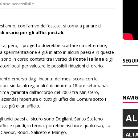
sione accessibile
]
Maltempo a Monticello d’Alba: crolla un palo dell’illuminazione
PRIMO PIANO
t’anno, con l’arrivo dell’estate, si torna a parlare di
di orario per gli uffici postali.
]
Abitare il piemontese / La parola della settimana è Bifa
lta, però, il progetto dovrebbe scattare da settembre,
a sperimentazione è già in atto in alcuni paesi e in queste
]
Alba: lunedì 10 agosto tornano le “Notti del vino”
ALBA
sono in corso contatti tra i vertici di
Poste italiane
e gli
SEGUI
tori locali per valutare le possibili riduzioni di orario.
]
Dal 13 al 16 agosto a Priocca c’è la Sagra della costata di
PIANO
ento emerso dagli incontri dei mesi scorsi con le
ioni sindacali regionali è di ridurre a 18 ore settimanali
]
Rotary Club Bra: arriva il “Premio per l’Eccellenza”
BRA
nima garantita dall’accordo del 2007 tra Ministero,
NAVIG
azienda) l’apertura di tutti gli uffici dei Comuni sotto i
ste più di un ufficio. I
AL
gli unici paesi al sicuro sono Dogliani, Santo Stefano
fici e quindi, in teoria, potrebbe rischiare qualcosa), La
 Cavour, Roddi, Saliceto e Mango.
ALT