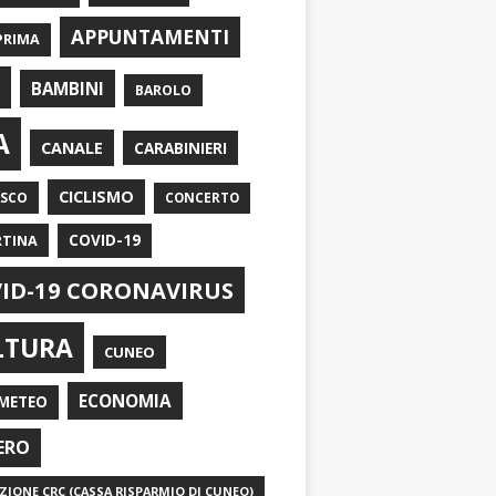
APPUNTAMENTI
PRIMA
I
BAMBINI
BAROLO
A
CANALE
CARABINIERI
CICLISMO
ASCO
CONCERTO
RTINA
COVID-19
ID-19 CORONAVIRUS
LTURA
CUNEO
ECONOMIA
METEO
ERO
IONE CRC (CASSA RISPARMIO DI CUNEO)