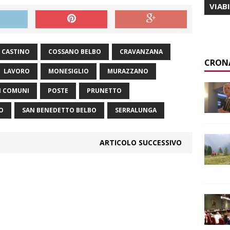
VIAB
CASTINO
COSSANO BELBO
CRAVANZANA
CRON
LAVORO
MONESIGLIO
MURAZZANO
I COMUNI
POSTE
PRUNETTO
O
SAN BENEDETTO BELBO
SERRALUNGA
ARTICOLO SUCCESSIVO