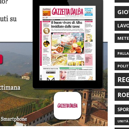
GIO
LAV
MET
PALL
POLIT
RE
RO
SPO
UNITÀ 