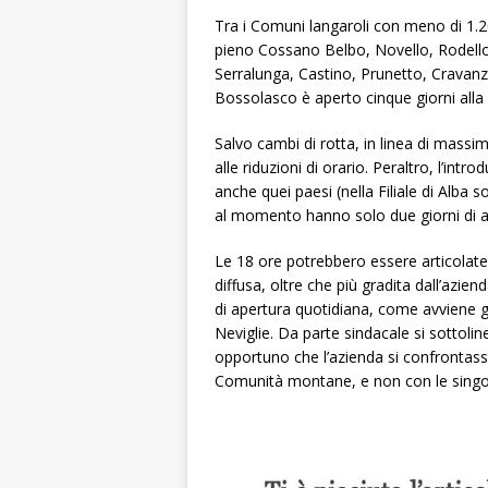
Tra i Comuni langaroli con meno di 1.2
pieno Cossano Belbo, Novello, Rodell
Serralunga, Castino, Prunetto, Cravan
Bossolasco è aperto cinque giorni alla
Salvo cambi di rotta, in linea di massi
alle riduzioni di orario. Peraltro, l’int
anche quei paesi (nella Filiale di Alba
al momento hanno solo due giorni di a
Le 18 ore potrebbero essere articolate s
diffusa, oltre che più gradita dall’azie
di apertura quotidiana, come avviene gi
Neviglie. Da parte sindacale si sottolin
opportuno che l’azienda si confrontasse
Comunità montane, e non con le singol