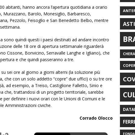
00 abitanti, hanno ancora l’apertura quotidiana a orario
ANTE
o, Murazzano, Barolo, Monesiglio, Barbaresco,
zana, Pezzolo, Feisoglio e San Benedetto Belbo, mentre
AST
 settimana.
BR
ma sono quindi questi i paesi destinati ad andare incontro
roduzione delle 18 ore di apertura settimanale riguarderà
 sono Cissone, Bonvicino, Serravalle Langhe e Igliano), che
CHER
pertura e che quindi passeranno a tre.
COPE
u sei ore al giorno a giorni alterni (la soluzione più
COV
nda, che con un solo addetto “copre” due uffici) o su tre ore
à, ad esempio, a Treiso, Castiglione Falletto, Sinio e
ea che, trattandosi di un progetto territoriale, sarebbe
CU
 per definire i nuovi orari con le Unioni di Comuni e le
e Amministrazioni civiche.
DATA
Corrado Olocco
FERR
FONDAZ