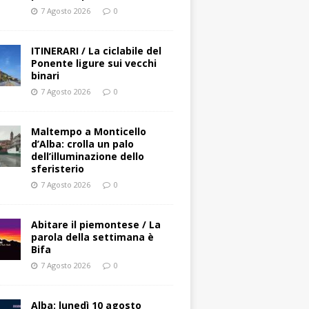
7 Agosto 2026
0
ITINERARI / La ciclabile del
Ponente ligure sui vecchi
binari
7 Agosto 2026
0
Maltempo a Monticello
d’Alba: crolla un palo
dell’illuminazione dello
sferisterio
7 Agosto 2026
0
Abitare il piemontese / La
parola della settimana è
Bifa
7 Agosto 2026
0
Alba: lunedì 10 agosto