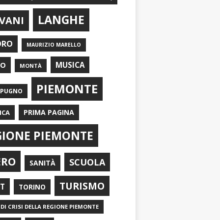
LANGHE
VANI
ORO
MAURIZIO MARELLO
EO
MUSICA
MONTÀ
PIEMONTE
APUGNO
PRIMA PAGINA
ICA
GIONE PIEMONTE
ERO
SCUOLA
SANITÀ
TURISMO
RT
TORINO
DI CRISI DELLA REGIONE PIEMONTE