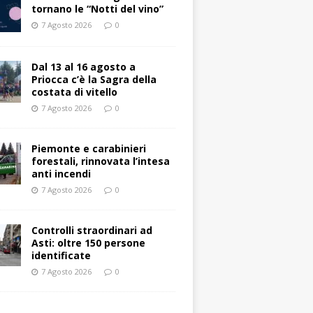
tornano le “Notti del vino”
7 Agosto 2026
0
Dal 13 al 16 agosto a
Priocca c’è la Sagra della
costata di vitello
7 Agosto 2026
0
Piemonte e carabinieri
forestali, rinnovata l’intesa
anti incendi
7 Agosto 2026
0
Controlli straordinari ad
Asti: oltre 150 persone
identificate
7 Agosto 2026
0