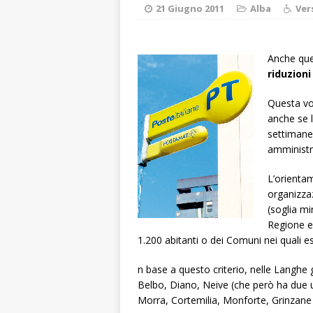
ALTRE NOTIZIE
21 Giugno 2011
Alba
Ver
[ 7 Agosto 2026 
dello sferisterio
Anche ques
riduzioni 
[ 7 Agosto 2026 
CULTURA
Questa vo
anche se l
[ 7 Agosto 2026 
settimane 
amministra
[ 7 Agosto 2026 
vitello
PRIMO 
L’orientam
organizzaz
[ 7 Agosto 2026 
(soglia mi
Regione e 
1.200 abitanti o dei Comuni nei quali esi
n base a questo criterio, nelle Langhe 
Belbo, Diano, Neive (che però ha due uf
Morra, Cortemilia, Monforte, Grinzane