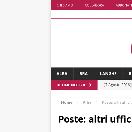
CHI SIAMO
COLLABORA
ABBONATI
ALBA
BRA
LANGHE
R
[ 7 Agosto 2026 
ULTIME NOTIZIE
CRONACA
Home
Alba
Poste: altri uffici
[ 7 Agosto 2026 
non cancellano i
Poste: altri uffic
[ 7 Agosto 2026 