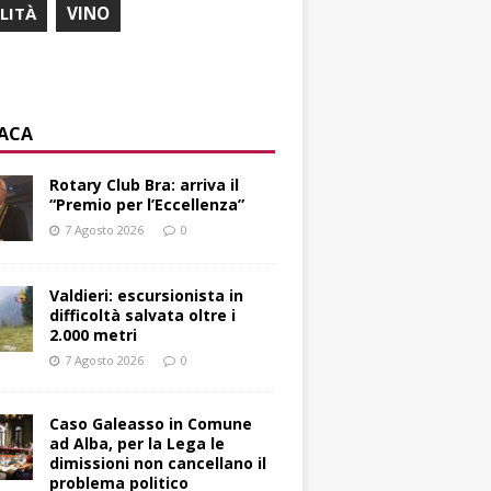
ILITÀ
VINO
ACA
Rotary Club Bra: arriva il
“Premio per l’Eccellenza”
7 Agosto 2026
0
Valdieri: escursionista in
difficoltà salvata oltre i
2.000 metri
7 Agosto 2026
0
Caso Galeasso in Comune
ad Alba, per la Lega le
dimissioni non cancellano il
problema politico