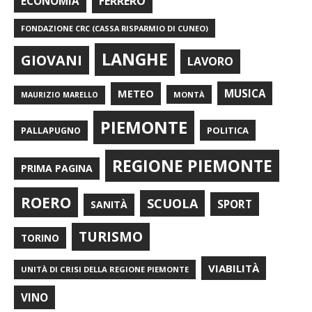
FERRERO
ECONOMIA
FONDAZIONE CRC (CASSA RISPARMIO DI CUNEO)
LANGHE
GIOVANI
LAVORO
METEO
MUSICA
MONTÀ
MAURIZIO MARELLO
PIEMONTE
POLITICA
PALLAPUGNO
REGIONE PIEMONTE
PRIMA PAGINA
ROERO
SCUOLA
SPORT
SANITÀ
TURISMO
TORINO
VIABILITÀ
UNITÀ DI CRISI DELLA REGIONE PIEMONTE
VINO