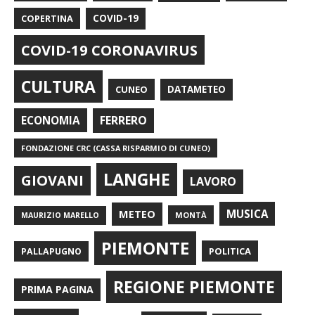
COPERTINA
COVID-19
COVID-19 CORONAVIRUS
CULTURA
CUNEO
DATAMETEO
FERRERO
ECONOMIA
FONDAZIONE CRC (CASSA RISPARMIO DI CUNEO)
LANGHE
GIOVANI
LAVORO
METEO
MUSICA
MONTÀ
MAURIZIO MARELLO
PIEMONTE
POLITICA
PALLAPUGNO
REGIONE PIEMONTE
PRIMA PAGINA