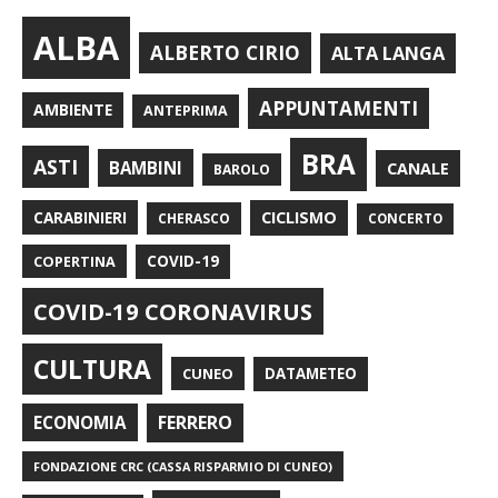
ALBA
ALBERTO CIRIO
ALTA LANGA
APPUNTAMENTI
AMBIENTE
ANTEPRIMA
BRA
ASTI
BAMBINI
CANALE
BAROLO
CARABINIERI
CICLISMO
CHERASCO
CONCERTO
COPERTINA
COVID-19
COVID-19 CORONAVIRUS
CULTURA
CUNEO
DATAMETEO
FERRERO
ECONOMIA
FONDAZIONE CRC (CASSA RISPARMIO DI CUNEO)