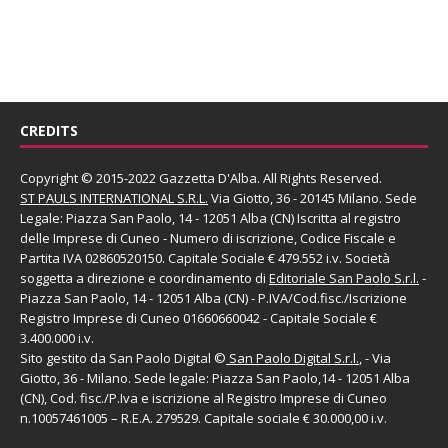
CREDITS
Copyright © 2015-2022 Gazzetta D'Alba. All Rights Reserved.
ST PAULS INTERNATIONAL S.R.L.
Via Giotto, 36 - 20145 Milano. Sede
Legale: Piazza San Paolo, 14 - 12051 Alba (CN) Iscritta al registro
delle Imprese di Cuneo - Numero di iscrizione, Codice Fiscale e
Partita IVA 02860520150. Capitale Sociale € 479.552 i.v. Società
soggetta a direzione e coordinamento di
Editoriale San Paolo
S.r.l.
-
Piazza San Paolo, 14 - 12051 Alba (CN) - P.IVA/Cod.fisc./Iscrizione
Registro Imprese di Cuneo 01660660042 - Capitale Sociale €
3.400.000 i.v.
Sito gestito da
San Paolo Digital
©
San Paolo Digital S.r.l.
, - Via
Giotto, 36 - Milano. Sede legale: Piazza San Paolo,14 - 12051 Alba
(CN), Cod. fisc./P.Iva e iscrizione al Registro Imprese di Cuneo
n.10057461005 – R.E.A. 279529. Capitale sociale € 30.000,00 i.v.