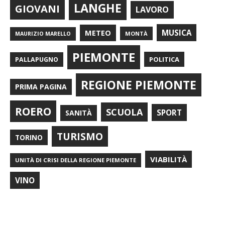
LANGHE
GIOVANI
LAVORO
METEO
MUSICA
MONTÀ
MAURIZIO MARELLO
PIEMONTE
POLITICA
PALLAPUGNO
REGIONE PIEMONTE
PRIMA PAGINA
ROERO
SCUOLA
SPORT
SANITÀ
TURISMO
TORINO
VIABILITÀ
UNITÀ DI CRISI DELLA REGIONE PIEMONTE
VINO