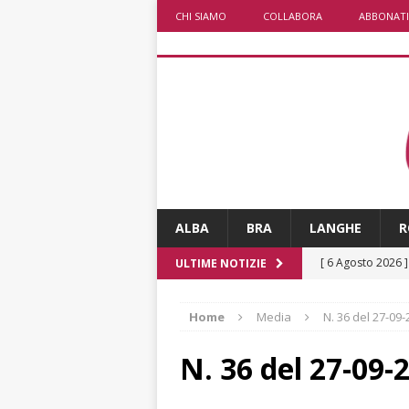
CHI SIAMO
COLLABORA
ABBONATI
ALBA
BRA
LANGHE
R
[ 6 Agosto 2026 
ULTIME NOTIZIE
rotonda: giovan
Home
Media
N. 36 del 27-09
[ 6 Agosto 2026 
numero
ALTRE
N. 36 del 27-09-
[ 6 Agosto 2026 