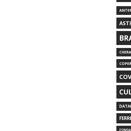
ANTE
AST
BR
CHER
COPE
COV
CU
DATA
FERR
FONDAZ