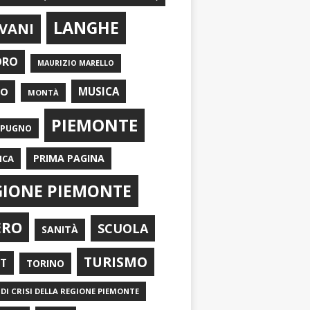
LANGHE
VANI
ORO
MAURIZIO MARELLO
EO
MUSICA
MONTÀ
PIEMONTE
APUGNO
PRIMA PAGINA
ICA
GIONE PIEMONTE
ERO
SCUOLA
SANITÀ
TURISMO
RT
TORINO
DI CRISI DELLA REGIONE PIEMONTE