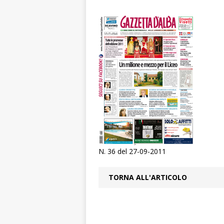
ALTRE NOTIZI
[ 6 Agosto 2026 
«Nessun conflitto
[ 6 Agosto 2026 
planetario sulla 
[ 6 Agosto 2026 
dell’Alba 7
AL
[ 6 Agosto 2026 
l’edizione 2026
N. 36 del 27-09-2011
[ 6 Agosto 2026 
terra e la comun
TORNA ALL'ARTICOLO