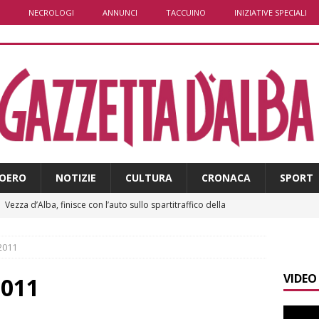
NECROLOGI
ANNUNCI
TACCUINO
INIZIATIVE SPECIALI
OERO
NOTIZIE
CULTURA
CRONACA
SPORT
]
Vezza d’Alba, finisce con l’auto sullo spartitraffico della
e in ospedale
CRONACA
-2011
]
La bella stagione riporta l’allarme sulle strade: cresce il
VIDEO
 NOTIZIE
2011
]
Piemonte punta sull’automotive con le Aree di Accelerazione