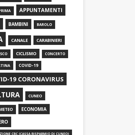
APPUNTAMENTI
PRIMA
I
BAMBINI
BAROLO
A
CANALE
CARABINIERI
CICLISMO
ASCO
CONCERTO
RTINA
COVID-19
ID-19 CORONAVIRUS
LTURA
CUNEO
ECONOMIA
METEO
ERO
IONE CRC (CASSA RISPARMIO DI CUNEO)