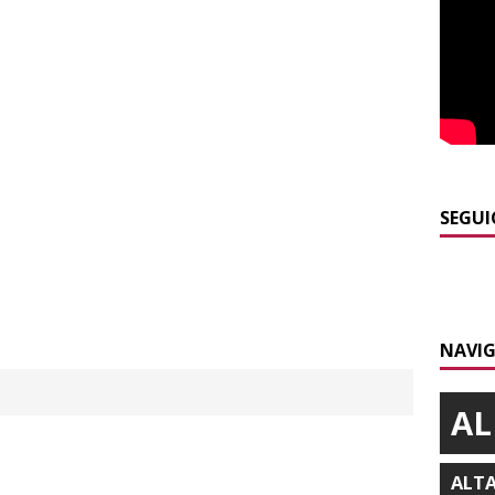
E
]
Dimissioni in Consiglio comunale ad Alba, Galeasso lascia:
 d’interessi»
ALBA
]
ITINERARI / In gita a Infini.To, il sorprendente museo e
collina di Pino torinese
ALBA
]
Incendio a Valdieri, trasferiti per precauzione gli scout
SEGUI
BA
]
Palio di Asti, Andrea Calamassi confermato mossiere per
ALTRE NOTIZIE
NAVIG
]
Bra e Boschetto piangono Giuseppe Ambrogio, una vita tra la
ità braidese
BRA
AL
ALT