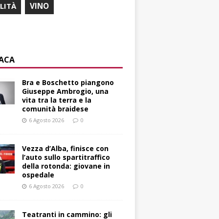
ILITÀ
VINO
ACA
Bra e Boschetto piangono
Giuseppe Ambrogio, una
vita tra la terra e la
comunità braidese
6 Agosto 2026
0
Vezza d’Alba, finisce con
l’auto sullo spartitraffico
della rotonda: giovane in
ospedale
6 Agosto 2026
0
Teatranti in cammino: gli