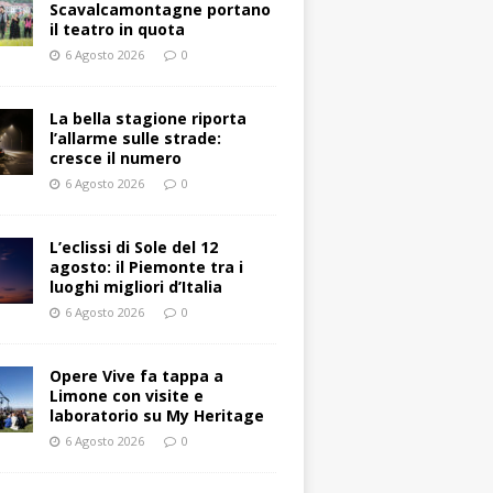
Scavalcamontagne portano
il teatro in quota
6 Agosto 2026
0
La bella stagione riporta
l’allarme sulle strade:
cresce il numero
6 Agosto 2026
0
L’eclissi di Sole del 12
agosto: il Piemonte tra i
luoghi migliori d’Italia
6 Agosto 2026
0
Opere Vive fa tappa a
Limone con visite e
laboratorio su My Heritage
6 Agosto 2026
0