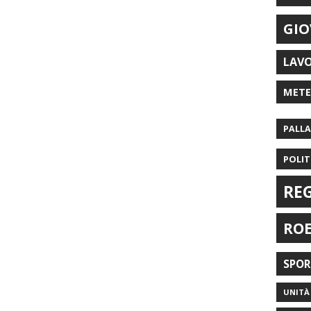
GIO
LAV
MET
PALL
POLIT
RE
RO
SPO
UNITÀ 