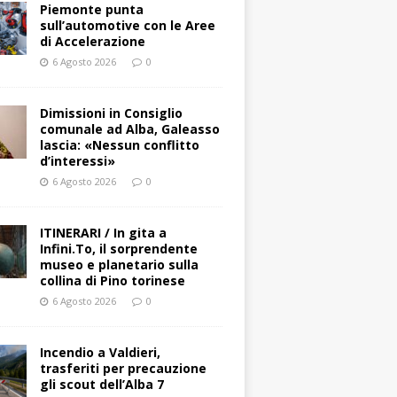
Piemonte punta
sull’automotive con le Aree
di Accelerazione
6 Agosto 2026
0
Dimissioni in Consiglio
comunale ad Alba, Galeasso
lascia: «Nessun conflitto
d’interessi»
6 Agosto 2026
0
ITINERARI / In gita a
Infini.To, il sorprendente
museo e planetario sulla
collina di Pino torinese
6 Agosto 2026
0
Incendio a Valdieri,
trasferiti per precauzione
gli scout dell’Alba 7