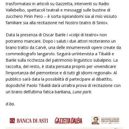
trasformatasi in articoli su Gazzetta, interventi su Radio
Vallebelbo, spettacoli teatrali e messaggi sulle bustine di
zucchero Pinin Pero – è sorta ispirandomi sia al mio vissuto
familiare sia alla recitazione nel Nostro teatro di Sinio».
Data la presenza di Oscar Barile i «colpi di teatro» non
potranno mancare. Dopo i saluti i due attori reciteranno un
brano tratto da Carvè, una delle innumerevoli opere create da
commediografo langarolo. Seguirà un’intervista a Tibaldi e
Barile sulla ricchezza del patrimonio linguistico subalpino. La
raccolta, del resto, è stata pensata proprio per «rivendicare
l’importanza del piemontese e di tutti gli idiomi regionali». Al
pubblico sarà data la possibilità di partecipare al dibattito,
dopodiché Paolo Tibaldi darà un’altra prova di recitazione con
un brano dell’ultima fatica bariliana,
Luna park
.
d.ba.