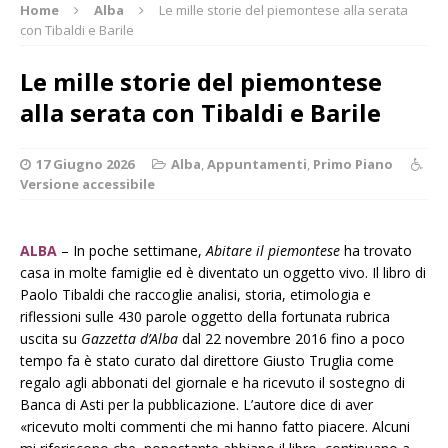
Home
Alba
Le mille storie del piemontese alla serata
con Tibaldi e Barile
Le mille storie del piemontese
alla serata con Tibaldi e Barile
17 Giugno 2026
Alba
,
Appuntamenti
,
Primo Piano
Versione accessibile
ALBA
– In poche settimane,
Abitare il piemontese
ha trovato
casa in molte famiglie ed è diventato un oggetto vivo. Il libro di
Paolo Tibaldi che raccoglie analisi, storia, etimologia e
riflessioni sulle 430 parole oggetto della fortunata rubrica
uscita su
Gazzetta d’Alba
dal 22 novembre 2016 fino a poco
tempo fa è stato curato dal direttore Giusto Truglia come
regalo agli abbonati del giornale e ha ricevuto il sostegno di
Banca di Asti per la pubblicazione. L’autore dice di aver
«ricevuto molti commenti che mi hanno fatto piacere. Alcuni