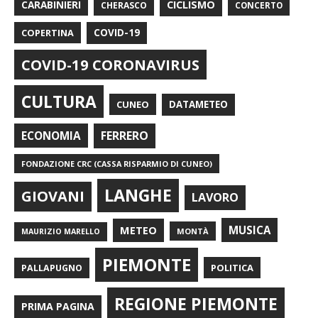
CARABINIERI
CICLISMO
CHERASCO
CONCERTO
COPERTINA
COVID-19
COVID-19 CORONAVIRUS
CULTURA
CUNEO
DATAMETEO
FERRERO
ECONOMIA
FONDAZIONE CRC (CASSA RISPARMIO DI CUNEO)
LANGHE
GIOVANI
LAVORO
METEO
MUSICA
MONTÀ
MAURIZIO MARELLO
PIEMONTE
POLITICA
PALLAPUGNO
REGIONE PIEMONTE
PRIMA PAGINA