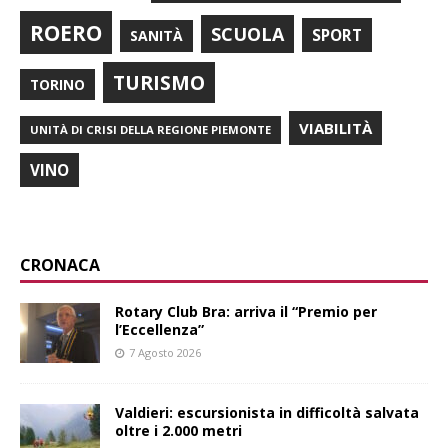
ROERO
SCUOLA
SPORT
SANITÀ
TURISMO
TORINO
VIABILITÀ
UNITÀ DI CRISI DELLA REGIONE PIEMONTE
VINO
CRONACA
Rotary Club Bra: arriva il “Premio per
l’Eccellenza”
7 Agosto 2026
Valdieri: escursionista in difficoltà salvata
oltre i 2.000 metri