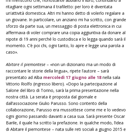
mi riferiscono che, nonostante abbiano il libro, continuano a
ritagliare ogni settimana il trafiletto: per loro è diventata
un’attività domestica. Altri mi hanno detto di volerlo regalare a
un giovane. In particolare, un anziano mi ha scritto, con grande
sforzo da parte sua, un messaggio di posta elettronica in cui
affermava di voler comprare una copia aggiuntiva da donare al
nipote di 19 anni perché lo custodisca e lo legga quando sarà il
momento. C’è poi chi, ogni tanto, lo apre e legge una parola a
caso».
Abitare il piemontese
– «non un dizionario ma un modo di
raccontare le storie della lingua», ripete l’autore – sarà
presentato ad Alba
mercoledì 17 giugno alle 18
nella sala
Vittorio Riolfo (ingresso libero). «Dopo la partecipazione al
Salone del libro di Torino, sarà la prima presentazione nella
nostra città. La serata è proposta dal giornale e
dall’associazione Giulio Parusso. Sono contento della
collaborazione, Parusso era mussottese come me e lo vedevo
ogni giorno passando davanti a casa sua. Sarà presente Oscar
Barile, il quale ha scritto la prefazione. In qualche modo, l’idea
di Abitare il piemontese – nata sulle reti sociali a giugno 2015 e