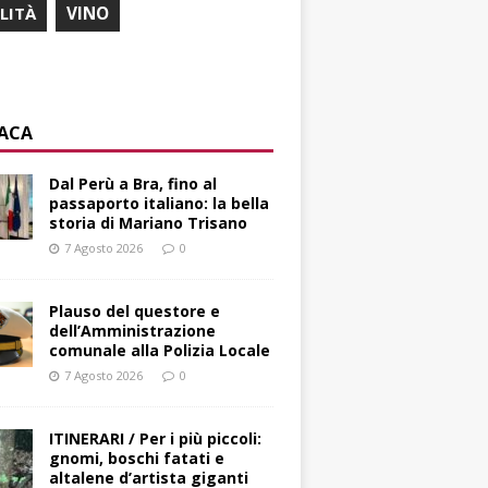
ILITÀ
VINO
ACA
​Dal Perù a Bra, fino al
passaporto italiano: la bella
storia di Mariano Trisano
7 Agosto 2026
0
Plauso del questore e
dell’Amministrazione
comunale alla Polizia Locale
7 Agosto 2026
0
ITINERARI / Per i più piccoli:
gnomi, boschi fatati e
altalene d’artista giganti