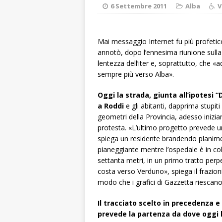
terra e la comun
6 Settembre 2011
Alba
V
[ 6 Agosto 2026 
rotonda: giovan
Mai messaggio Internet fu più profetico
annotò, dopo l’ennesima riunione sulla
[ 6 Agosto 2026 
lentezza dell’iter e, soprattutto, che «a
numero
ALTRE
sempre più verso Alba».
[ 6 Agosto 2026 
Oggi la strada, giunta all’ipotesi “
a Roddi
e gli abitanti, dapprima stupi
ALTRE NOTIZI
geometri della Provincia, adesso inizia
[ 6 Agosto 2026 
protesta. «L’ultimo progetto prevede un
spiega un residente brandendo planimet
«Nessun conflitto
pianeggiante mentre l’ospedale è in coll
[ 7 Agosto 2026 ]
settanta metri, in un primo tratto perp
costa verso Verduno», spiega il frazion
Mariano Trisano
modo che i grafici di Gazzetta riescano 
Il tracciato scelto in precedenza 
prevede la partenza da dove oggi l