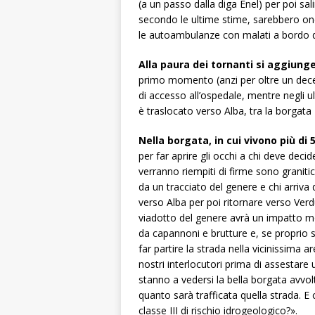
(a un passo dalla diga Enel) per poi sal
secondo le ultime stime, sarebbero one
le autoambulanze con malati a bordo di
Alla paura dei tornanti si aggiung
primo momento (anzi per oltre un decen
di accesso all’ospedale, mentre negli u
è traslocato verso Alba, tra la borgata 
Nella borgata, in cui vivono più di
per far aprire gli occhi a chi deve decid
verranno riempiti di firme sono graniti
da un tracciato del genere e chi arriva 
verso Alba per poi ritornare verso Ver
viadotto del genere avrà un impatto mo
da capannoni e brutture e, se proprio s
far partire la strada nella vicinissima 
nostri interlocutori prima di assestare 
stanno a vedersi la bella borgata avvo
quanto sarà trafficata quella strada. E 
classe III di rischio idrogeologico?».