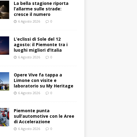
La bella stagione riporta
l’allarme sulle strade:
cresce il numero
6 Agosto 2026
0
L’eclissi di Sole del 12
agosto: il Piemonte tra i
luoghi migliori d’Italia
6 Agosto 2026
0
Opere Vive fa tappa a
Limone con visite e
laboratorio su My Heritage
6 Agosto 2026
0
Piemonte punta
sull’automotive con le Aree
di Accelerazione
6 Agosto 2026
0