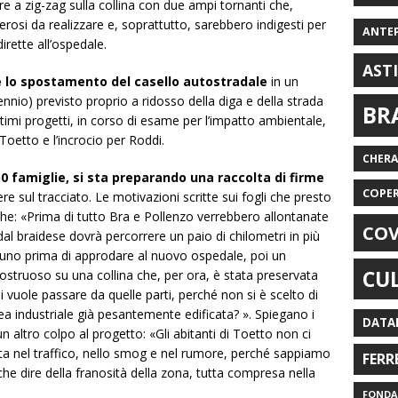
ire a zig-zag sulla collina con due ampi tornanti che,
rosi da realizzare e, soprattutto, sarebbero indigesti per
ANTE
rette all’ospedale.
AST
e lo spostamento del casello autostradale
in un
nio) previsto proprio a ridosso della diga e della strada
BR
ltimi progetti, in corso di esame per l’impatto ambientale,
Toetto e l’incrocio per Roddi.
CHER
 50 famiglie, si sta preparando una raccolta di firme
COPE
ere sul tracciato. Le motivazioni scritte sui fogli che presto
che: «Prima di tutto Bra e Pollenzo verrebbero allontanate
COV
dal braidese dovrà percorrere un paio di chilometri in più
duno prima di approdare al nuovo ospedale, poi un
CU
struoso su una collina che, per ora, è stata preservata
i vuole passare da quelle parti, perché non si è scelto di
area industriale già pesantemente edificata? ». Spiegano i
DATA
un altro colpo al progetto: «Gli abitanti di Toetto non ci
lta nel traffico, nello smog e nel rumore, perché sappiamo
FERR
che dire della franosità della zona, tutta compresa nella
FONDAZ