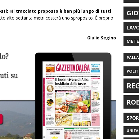
osti: «Il tracciato proposto è ben più lungo di tutti
GIO
tto alto settanta metri costerà uno sproposito. È proprio
LAV
Giulio Segino
MET
PALL
POLIT
RE
RO
SPO
UNITÀ 