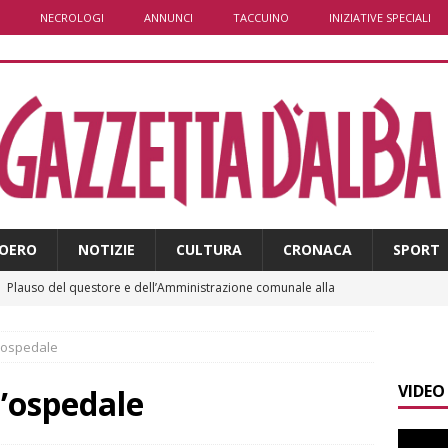
NECROLOGI
ANNUNCI
TACCUINO
INIZIATIVE SPECIALI
OERO
NOTIZIE
CULTURA
CRONACA
SPORT
]
Plauso del questore e dell’Amministrazione comunale alla
BRA
l’ospedale
]
ITINERARI / Per i più piccoli: gnomi, boschi fatati e altalene
VIDEO
LANGHE
l’ospedale
]
Bra e Boschetto piangono Giuseppe Ambrogio, una vita tra la