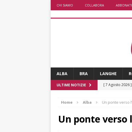
CHI SIAMO
COLLABORA
ABBONATI
ALBA
BRA
LANGHE
R
[ 7 Agosto 2026 
ULTIME NOTIZIE
Polizia Locale
Home
Alba
Un ponte verso 
[ 7 Agosto 2026 
d’artista giganti
Un ponte verso 
[ 6 Agosto 2026 