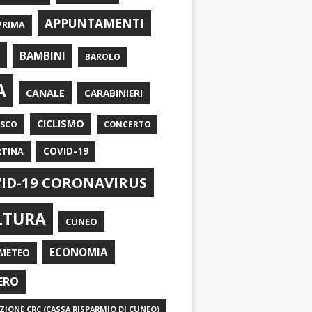
APPUNTAMENTI
PRIMA
I
BAMBINI
BAROLO
A
CANALE
CARABINIERI
CICLISMO
ASCO
CONCERTO
RTINA
COVID-19
ID-19 CORONAVIRUS
LTURA
CUNEO
ECONOMIA
METEO
ERO
IONE CRC (CASSA RISPARMIO DI CUNEO)