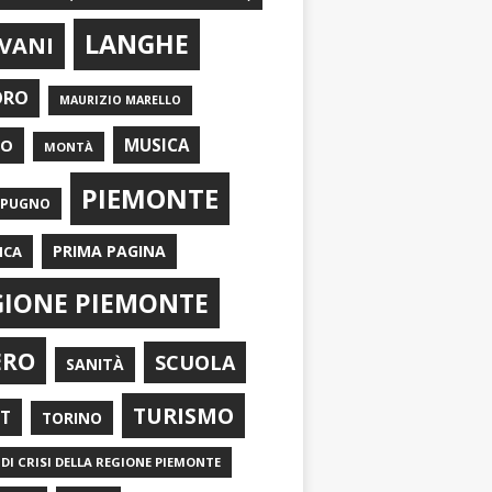
LANGHE
VANI
ORO
MAURIZIO MARELLO
EO
MUSICA
MONTÀ
PIEMONTE
APUGNO
PRIMA PAGINA
ICA
GIONE PIEMONTE
ERO
SCUOLA
SANITÀ
TURISMO
RT
TORINO
DI CRISI DELLA REGIONE PIEMONTE