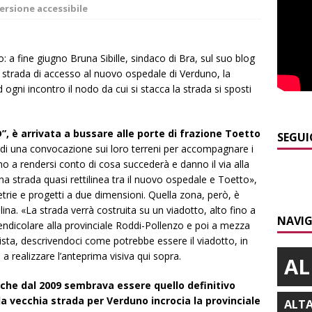
ità braidese
BRA
ersione accessibile
]
Vezza d’Alba, finisce con l’auto sullo spartitraffico della
e in ospedale
CRONACA
: a fine giugno Bruna Sibille, sindaco di Bra, sul suo blog
 strada di accesso al nuovo ospedale di Verduno, la
]
La bella stagione riporta l’allarme sulle strade: cresce il
d ogni incontro il nodo da cui si stacca la strada si sposti
 NOTIZIE
]
Piemonte punta sull’automotive con le Aree di Accelerazione
D”, è arrivata a bussare alle porte di frazione Toetto
SEGUI
ti di una convocazione sui loro terreni per accompagnare i
E
no a rendersi conto di cosa succederà e danno il via alla
]
Dimissioni in Consiglio comunale ad Alba, Galeasso lascia:
a strada quasi rettilinea tra il nuovo ospedale e Toetto»,
rie e progetti a due dimensioni. Quella zona, però, è
 d’interessi»
ALBA
ina. «La strada verrà costruita su un viadotto, alto fino a
NAVIG
​Dal Perù a Bra, fino al passaporto italiano: la bella storia di
endicolare alla provinciale Roddi-Pollenzo e poi a mezza
ista, descrivendoci come potrebbe essere il viadotto, in
BRA
a realizzare l’anteprima visiva qui sopra.
AL
e che dal 2009 sembrava essere quello definitivo
a vecchia strada per Verduno incrocia la provinciale
ALT