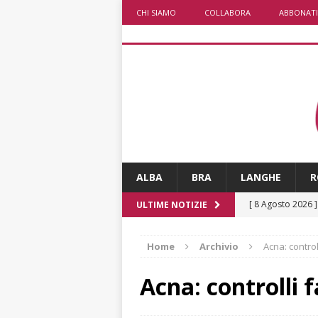
CHI SIAMO
COLLABORA
ABBONATI
ALBA
BRA
LANGHE
R
[ 8 Agosto 2026 
ULTIME NOTIZIE
fiducia dei client
Home
Archivio
Acna: controll
[ 8 Agosto 2026 
rotatoria
ALB
Acna: controlli f
[ 8 Agosto 2026 