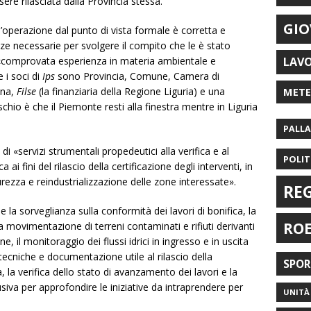
sere rilasciata dalla Provincia stessa.
GIO
l’operazione dal punto di vista formale è corretta e
e necessarie per svolgere il compito che le è stato
i «comprovata esperienza in materia ambientale e
LAV
 i soci di
Ips
sono Provincia, Comune, Camera di
ona,
Filse
(la finanziaria della Regione Liguria) e una
MET
schio è che il Piemonte resti alla finestra mentre in Liguria
PALL
s
di «servizi strumentali propedeutici alla verifica e al
POLIT
ai fini del rilascio della certificazione degli interventi, in
urezza e reindustrializzazione delle zone interessate».
RE
o e la sorveglianza sulla conformità dei lavori di bonifica, la
RO
a movimentazione di terreni contaminati e rifiuti derivanti
e, il monitoraggio dei flussi idrici in ingresso e in uscita
 tecniche e documentazione utile al rilascio della
SPO
ca, la verifica dello stato di avanzamento dei lavori e la
siva per approfondire le iniziative da intraprendere per
UNITÀ 