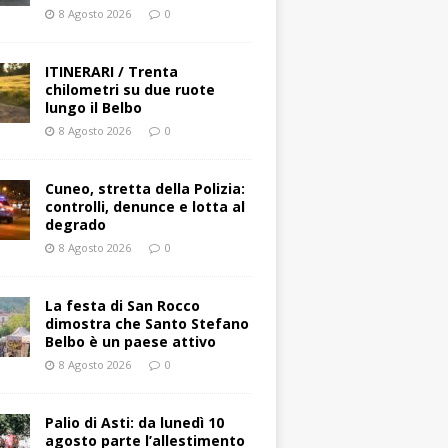
8 Agosto 2026
0
ITINERARI / Trenta
chilometri su due ruote
lungo il Belbo
8 Agosto 2026
0
Cuneo, stretta della Polizia:
controlli, denunce e lotta al
degrado
8 Agosto 2026
0
La festa di San Rocco
dimostra che Santo Stefano
Belbo è un paese attivo
8 Agosto 2026
0
Palio di Asti: da lunedì 10
agosto parte l’allestimento