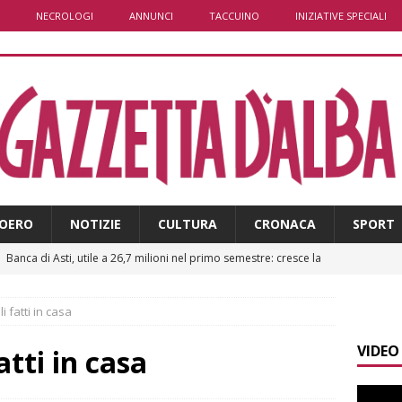
NECROLOGI
ANNUNCI
TACCUINO
INIZIATIVE SPECIALI
OERO
NOTIZIE
CULTURA
CRONACA
SPORT
]
Banca di Asti, utile a 26,7 milioni nel primo semestre: cresce la
i
ALTRE NOTIZIE
i fatti in casa
]
Modifiche alla viabilità a Scaparoni per i lavori della nuova
VIDEO
A
atti in casa
]
ITINERARI / Trenta chilometri su due ruote lungo il Belbo