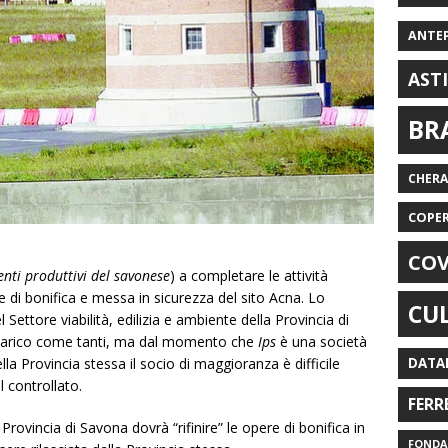
ANTE
AST
BR
CHER
COPE
COV
nti produttivi del savonese
) a completare le attività
one di bonifica e messa in sicurezza del sito Acna. Lo
CU
 Settore viabilità, edilizia e ambiente della Provincia di
ncarico come tanti, ma dal momento che
Ips
è una società
lla Provincia stessa il socio di maggioranza è difficile
DATA
il controllato.
FERR
Provincia di Savona dovrà “rifinire” le opere di bonifica in
FONDAZ