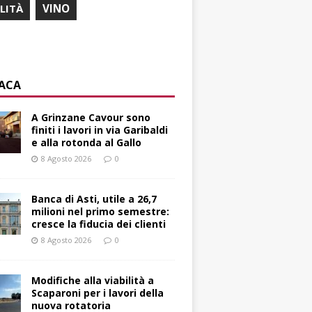
ILITÀ
VINO
ACA
A Grinzane Cavour sono
finiti i lavori in via Garibaldi
e alla rotonda al Gallo
8 Agosto 2026
0
Banca di Asti, utile a 26,7
milioni nel primo semestre:
cresce la fiducia dei clienti
8 Agosto 2026
0
Modifiche alla viabilità a
Scaparoni per i lavori della
nuova rotatoria