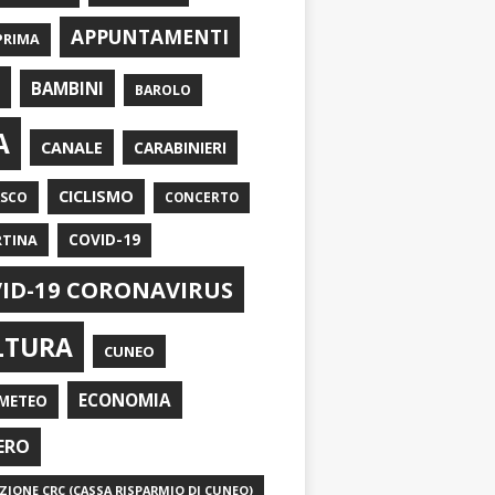
APPUNTAMENTI
PRIMA
I
BAMBINI
BAROLO
A
CANALE
CARABINIERI
CICLISMO
ASCO
CONCERTO
RTINA
COVID-19
ID-19 CORONAVIRUS
LTURA
CUNEO
ECONOMIA
METEO
ERO
IONE CRC (CASSA RISPARMIO DI CUNEO)