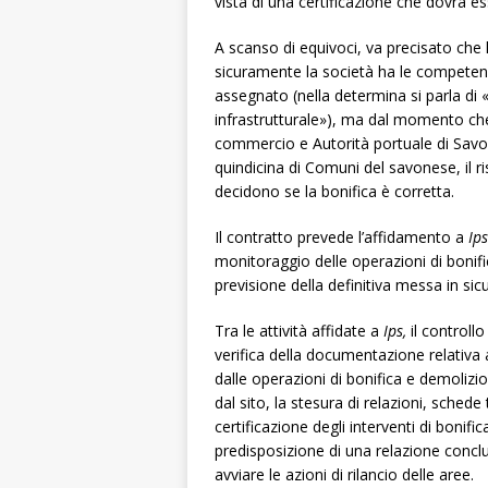
vista di una certificazione che dovrà es
A scanso di equivoci, va precisato che 
sicuramente la società ha le competenz
assegnato (nella determina si parla d
infrastrutturale»), ma dal momento che
commercio e Autorità portuale di Sav
quindicina di Comuni del savonese, il ri
decidono se la bonifica è corretta.
Il contratto prevede l’affidamento a
Ip
monitoraggio delle operazioni di bonifica 
previsione della definitiva messa in sic
Tra le attività affidate a
Ips,
il controll
verifica della documentazione relativa 
dalle operazioni di bonifica e demolizion
dal sito, la stesura di relazioni, schede
certificazione degli interventi di bonifi
predisposizione di una relazione conclu
avviare le azioni di rilancio delle aree.