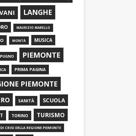
LANGHE
VANI
ORO
MAURIZIO MARELLO
EO
MUSICA
MONTÀ
PIEMONTE
APUGNO
PRIMA PAGINA
ICA
GIONE PIEMONTE
ERO
SCUOLA
SANITÀ
TURISMO
RT
TORINO
DI CRISI DELLA REGIONE PIEMONTE