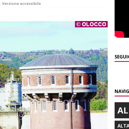
Versione accessibile
]
Cuneo, stretta della Polizia: controlli, denunce e lotta al
NACA
]
La festa di San Rocco dimostra che Santo Stefano Belbo è un
ANGHE
]
Palio di Asti: da lunedì 10 agosto parte l’allestimento
ALTRE
SEGUI
]
Alba: lunedì 10 agosto tornano le “Notti del vino”
ALBA
]
A Grinzane Cavour sono finiti i lavori in via Garibaldi e alla
NAVIG
ALBA
AL
ALT