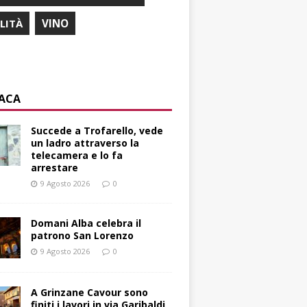
ILITÀ
VINO
ACA
Succede a Trofarello, vede
un ladro attraverso la
telecamera e lo fa
arrestare
9 Agosto 2026
0
Domani Alba celebra il
patrono San Lorenzo
9 Agosto 2026
0
A Grinzane Cavour sono
finiti i lavori in via Garibaldi