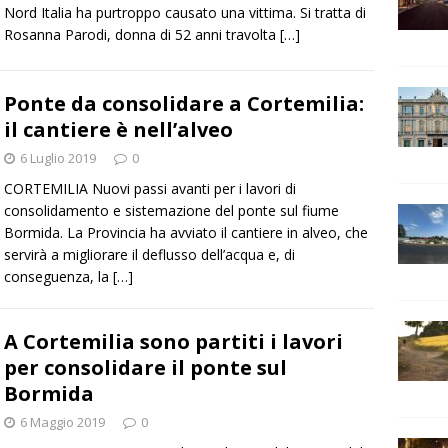
Nord Italia ha purtroppo causato una vittima. Si tratta di
Rosanna Parodi, donna di 52 anni travolta
[…]
Ponte da consolidare a Cortemilia:
il cantiere è nell’alveo
6 Luglio 2019
0
CORTEMILIA Nuovi passi avanti per i lavori di
consolidamento e sistemazione del ponte sul fiume
Bormida. La Provincia ha avviato il cantiere in alveo, che
servirà a migliorare il deflusso dell’acqua e, di
conseguenza, la
[…]
A Cortemilia sono partiti i lavori
per consolidare il ponte sul
Bormida
6 Maggio 2019
0