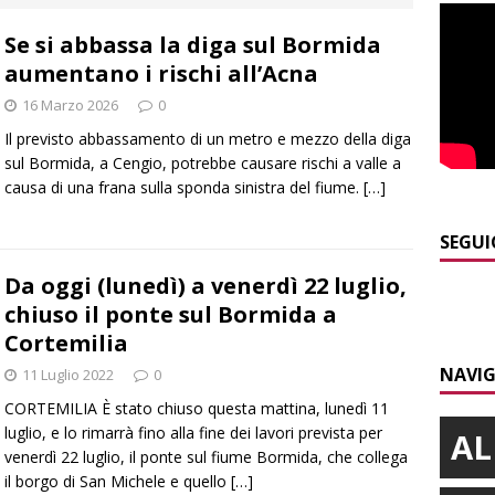
]
Modifiche alla viabilità a Scaparoni per i lavori della nuova
Se si abbassa la diga sul Bormida
A
aumentano i rischi all’Acna
]
ITINERARI / Trenta chilometri su due ruote lungo il Belbo
16 Marzo 2026
0
Il previsto abbassamento di un metro e mezzo della diga
]
Cuneo, stretta della Polizia: controlli, denunce e lotta al
sul Bormida, a Cengio, potrebbe causare rischi a valle a
causa di una frana sulla sponda sinistra del fiume.
[…]
NACA
]
La festa di San Rocco dimostra che Santo Stefano Belbo è un
SEGUI
ANGHE
Da oggi (lunedì) a venerdì 22 luglio,
chiuso il ponte sul Bormida a
]
Succede a Trofarello, vede un ladro attraverso la telecamera e
Cortemilia
CRONACA
NAVIG
11 Luglio 2022
0
CORTEMILIA È stato chiuso questa mattina, lunedì 11
luglio, e lo rimarrà fino alla fine dei lavori prevista per
AL
venerdì 22 luglio, il ponte sul fiume Bormida, che collega
il borgo di San Michele e quello
[…]