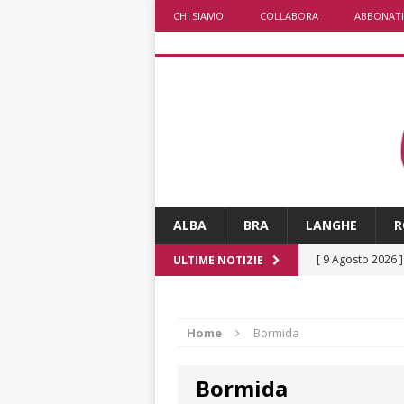
CHI SIAMO
COLLABORA
ABBONATI
ALBA
BRA
LANGHE
R
[ 9 Agosto 2026 
ULTIME NOTIZIE
[ 8 Agosto 2026 
rotonda al Gallo
Home
Bormida
[ 8 Agosto 2026 
Bormida
fiducia dei client