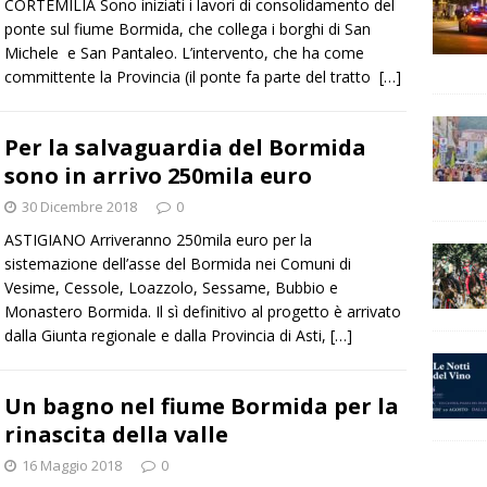
CORTEMILIA Sono iniziati i lavori di consolidamento del
ponte sul fiume Bormida, che collega i borghi di San
Michele e San Pantaleo. L’intervento, che ha come
committente la Provincia (il ponte fa parte del tratto
[…]
Per la salvaguardia del Bormida
sono in arrivo 250mila euro
30 Dicembre 2018
0
ASTIGIANO Arriveranno 250mila euro per la
sistemazione dell’asse del Bormida nei Comuni di
Vesime, Cessole, Loazzolo, Sessame, Bubbio e
Monastero Bormida. Il sì definitivo al progetto è arrivato
dalla Giunta regionale e dalla Provincia di Asti,
[…]
Un bagno nel fiume Bormida per la
rinascita della valle
16 Maggio 2018
0