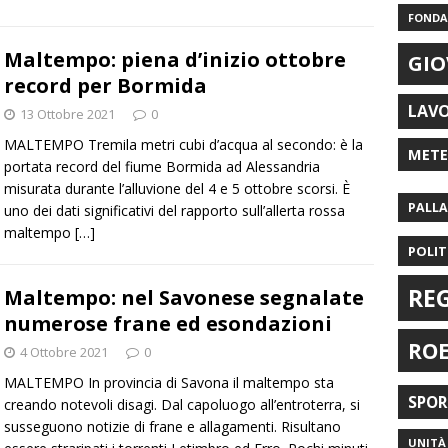
FONDAZ
Maltempo: piena d’inizio ottobre
GIO
record per Bormida
LAV
13 Ottobre 2021
0
MALTEMPO Tremila metri cubi d’acqua al secondo: è la
MET
portata record del fiume Bormida ad Alessandria
misurata durante l’alluvione del 4 e 5 ottobre scorsi. È
PALL
uno dei dati significativi del rapporto sull’allerta rossa
maltempo
[…]
POLIT
RE
Maltempo: nel Savonese segnalate
numerose frane ed esondazioni
RO
4 Ottobre 2021
0
MALTEMPO In provincia di Savona il maltempo sta
SPO
creando notevoli disagi. Dal capoluogo all’entroterra, si
susseguono notizie di frane e allagamenti. Risultano
UNITÀ 