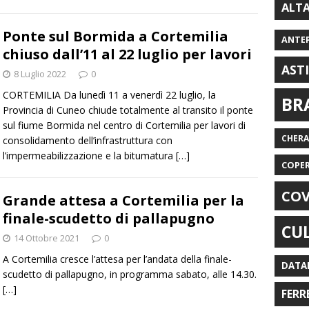
ALT
Ponte sul Bormida a Cortemilia
ANTE
chiuso dall’11 al 22 luglio per lavori
AST
8 Luglio 2022
0
CORTEMILIA Da lunedì 11 a venerdì 22 luglio, la
BR
Provincia di Cuneo chiude totalmente al transito il ponte
sul fiume Bormida nel centro di Cortemilia per lavori di
CHER
consolidamento dell’infrastruttura con
l’impermeabilizzazione e la bitumatura
[…]
COPE
COV
Grande attesa a Cortemilia per la
finale-scudetto di pallapugno
CU
14 Ottobre 2021
0
A Cortemilia cresce l’attesa per l’andata della finale-
DATA
scudetto di pallapugno, in programma sabato, alle 14.30.
[…]
FERR