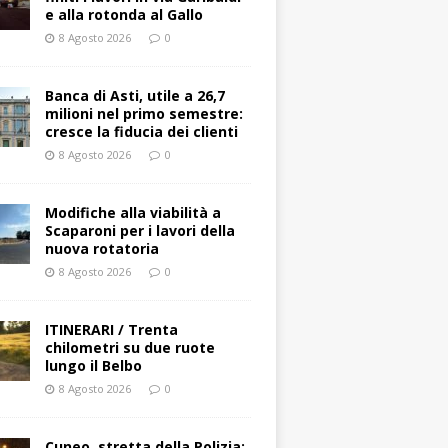
e alla rotonda al Gallo
8 Agosto 2026
0
Banca di Asti, utile a 26,7
milioni nel primo semestre:
cresce la fiducia dei clienti
8 Agosto 2026
0
Modifiche alla viabilità a
Scaparoni per i lavori della
nuova rotatoria
8 Agosto 2026
0
ITINERARI / Trenta
chilometri su due ruote
lungo il Belbo
8 Agosto 2026
0
Cuneo, stretta della Polizia: