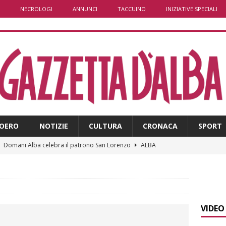
NECROLOGI
ANNUNCI
TACCUINO
INIZIATIVE SPECIALI
OERO
NOTIZIE
CULTURA
CRONACA
SPORT
]
Domani Alba celebra il patrono San Lorenzo
ALBA
]
A Grinzane Cavour sono finiti i lavori in via Garibaldi e alla
ALBA
]
Banca di Asti, utile a 26,7 milioni nel primo semestre: cresce la
VIDEO
i
ALTRE NOTIZIE