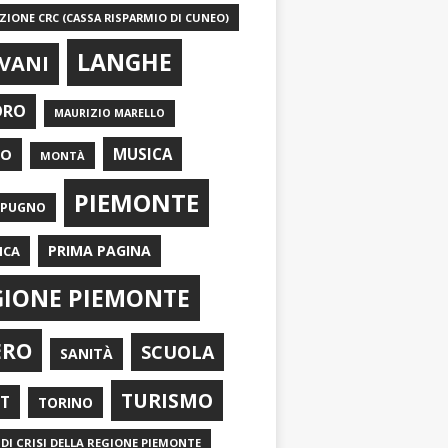
IONE CRC (CASSA RISPARMIO DI CUNEO)
LANGHE
VANI
ORO
MAURIZIO MARELLO
EO
MUSICA
MONTÀ
PIEMONTE
APUGNO
PRIMA PAGINA
ICA
GIONE PIEMONTE
ERO
SCUOLA
SANITÀ
TURISMO
RT
TORINO
DI CRISI DELLA REGIONE PIEMONTE