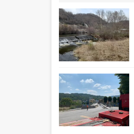
[ 8 Agosto 2026 
rotatoria
ALB
[ 8 Agosto 2026 
LANGHE
[ 8 Agosto 2026 
degrado
CRO
[ 8 Agosto 2026 
paese attivo
L
[ 9 Agosto 2026 
lo fa arrestare