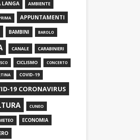
A LANGA
AMBIENTE
APPUNTAMENTI
PRIMA
I
BAMBINI
BAROLO
A
CANALE
CARABINIERI
CICLISMO
ASCO
CONCERTO
RTINA
COVID-19
ID-19 CORONAVIRUS
LTURA
CUNEO
ECONOMIA
METEO
ERO