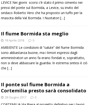
LEVICE Nei giorni scorsi c’è stato il primo cimento nei
pressi del ponte sul Bormida, a Levice, su invito del
sindaco Roberto Vero che ha proposto un tuffo per la
rinascita della Val Bormida. I Nuotatori
[…]
Il fiume Bormida sta meglio
18 Aprile 2018
0
AMBIENTE Le condizioni di “salute” del fiume Bormida
sono abbastanza buone, ma i timori espressi dagli
amministratori un anno fa erano fondati e, soprattutto,
non si deve abbassare la guardia. In estrema sintesi è ciò
che
[…]
Il ponte sul fiume Bormida a
Cortemilia presto sarà consolidato
28 Giugno 2017
0
CORTEMILIA Via libera al progetto definitivo per i lavori