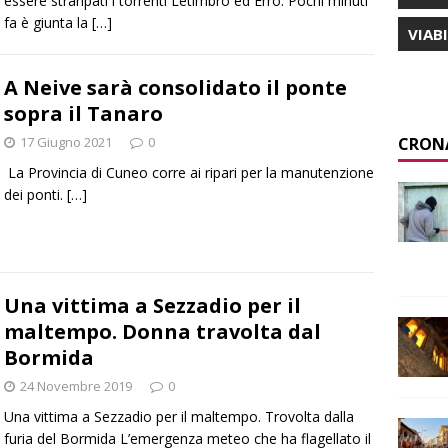
essere straripati i torrenti Letimbro ed Erro. Pochi minuti
fa è giunta la
[…]
VIAB
A Neive sarà consolidato il ponte
sopra il Tanaro
CRON
17 Giugno 2021
0
La Provincia di Cuneo corre ai ripari per la manutenzione
dei ponti.
[…]
Una vittima a Sezzadio per il
maltempo. Donna travolta dal
Bormida
24 Novembre 2019
0
Una vittima a Sezzadio per il maltempo. Trovolta dalla
furia del Bormida L’emergenza meteo che ha flagellato il