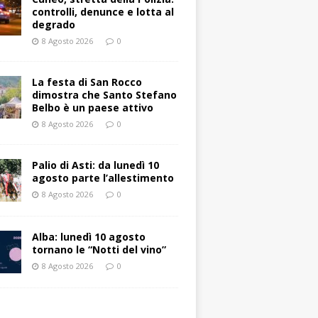
controlli, denunce e lotta al
degrado
8 Agosto 2026
0
La festa di San Rocco
dimostra che Santo Stefano
Belbo è un paese attivo
8 Agosto 2026
0
Palio di Asti: da lunedì 10
agosto parte l’allestimento
8 Agosto 2026
0
Alba: lunedì 10 agosto
tornano le “Notti del vino”
8 Agosto 2026
0