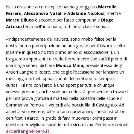
Nella divisione arco olimpico hanno gareggiato
Marcello
Ferrero
,
Alessandro Natali
e
Adelaide Nicolosi
, mentre
Marco Diluca
è secondo per l’arco compound e
Diego
Artusio
terzo nell’arco nudo, tutti nella classe senior.
«Indipendentemente dai risultati, sono molto felice per la
nostra prima partecipazione ad una gara e per il lavoro svolto
insieme in questo nostro primo anno di associazione. È un
traguardo importante e credo fermamente che sarà il primo di
una lunga serie», dichiara
Monica Mina
, presidentessa degli
Arcieri Langhe e Roero, che coglie l’occasione per lanciare un
messaggio ai tanti appassionati del territorio, o semplici
curiosi: «Il tiro con l’arco è uno sport per tutti e chiunque
volesse provare, anche solo per curiosità, può venire a trovarci
per una prova gratuita il martedì nella palestra delle scuole di
Sommariva Perno e il venerdì alla bocciofila di Castagnito. Ad
aspettarvi troverete, oltre a tanti nuovi amici, i nostri istruttori
certificati Fitarco, in grado di farvi muovere i primi passi in
questo meraviglioso sport in tutta sicurezza». Per informazioni:
arcierilangheroero.it
.