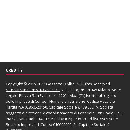
CREDITS
Copyright © 2015-2022 Gazzetta D'Alba. All Rights Reserved.
ST PAULS INTERNATIONAL S.R.L.
Via Giotto, 36 - 20145 Milano. Sede
Legale: Piazza San Paolo, 14 - 12051 Alba (CN) Iscritta al registro
delle Imprese di Cuneo - Numero di iscrizione, Codice Fiscale e
Partita IVA 02860520150. Capitale Sociale € 479.552 i.v. Società
soggetta a direzione e coordinamento di
Editoriale San Paolo
S.r.l.
-
Piazza San Paolo, 14 - 12051 Alba (CN) - P.IVA/Cod.fisc./Iscrizione
Registro Imprese di Cuneo 01660660042 - Capitale Sociale €