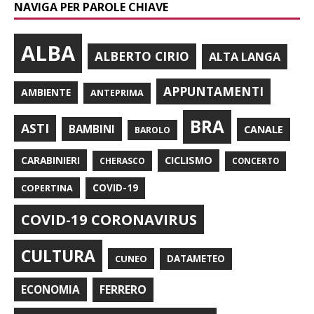
NAVIGA PER PAROLE CHIAVE
ALBA
ALBERTO CIRIO
ALTA LANGA
APPUNTAMENTI
AMBIENTE
ANTEPRIMA
BRA
ASTI
BAMBINI
CANALE
BAROLO
CARABINIERI
CICLISMO
CHERASCO
CONCERTO
COPERTINA
COVID-19
COVID-19 CORONAVIRUS
CULTURA
CUNEO
DATAMETEO
FERRERO
ECONOMIA