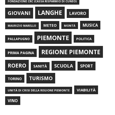
FONDAZIONE CRC (CASSA RISPARMIO DI CUNEO)
LANGHE
GIOVANI
LAVORO
METEO
MUSICA
MONTÀ
MAURIZIO MARELLO
PIEMONTE
POLITICA
PALLAPUGNO
REGIONE PIEMONTE
PRIMA PAGINA
ROERO
SCUOLA
SPORT
SANITÀ
TURISMO
TORINO
VIABILITÀ
UNITÀ DI CRISI DELLA REGIONE PIEMONTE
VINO