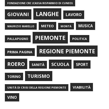
FONDAZIONE CRC (CASSA RISPARMIO DI CUNEO)
LANGHE
GIOVANI
LAVORO
METEO
MUSICA
MONTÀ
MAURIZIO MARELLO
PIEMONTE
POLITICA
PALLAPUGNO
REGIONE PIEMONTE
PRIMA PAGINA
ROERO
SCUOLA
SPORT
SANITÀ
TURISMO
TORINO
VIABILITÀ
UNITÀ DI CRISI DELLA REGIONE PIEMONTE
VINO