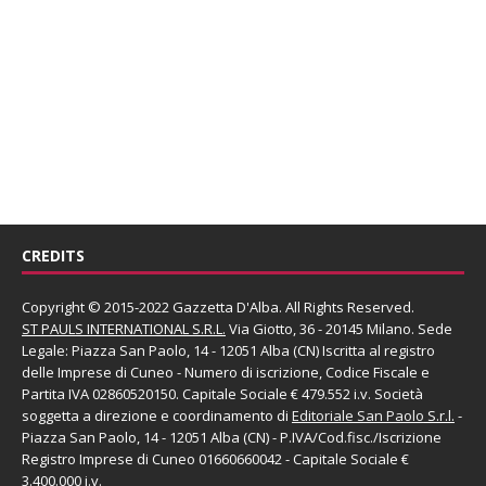
CREDITS
Copyright © 2015-2022 Gazzetta D'Alba. All Rights Reserved.
ST PAULS INTERNATIONAL S.R.L.
Via Giotto, 36 - 20145 Milano. Sede
Legale: Piazza San Paolo, 14 - 12051 Alba (CN) Iscritta al registro
delle Imprese di Cuneo - Numero di iscrizione, Codice Fiscale e
Partita IVA 02860520150. Capitale Sociale € 479.552 i.v. Società
soggetta a direzione e coordinamento di
Editoriale San Paolo
S.r.l.
-
Piazza San Paolo, 14 - 12051 Alba (CN) - P.IVA/Cod.fisc./Iscrizione
Registro Imprese di Cuneo 01660660042 - Capitale Sociale €
3.400.000 i.v.