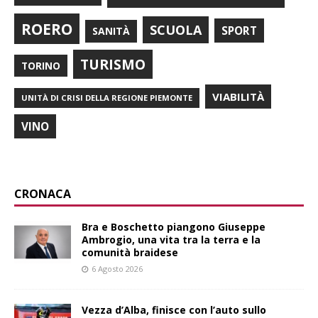
ROERO
SCUOLA
SPORT
SANITÀ
TURISMO
TORINO
VIABILITÀ
UNITÀ DI CRISI DELLA REGIONE PIEMONTE
VINO
CRONACA
Bra e Boschetto piangono Giuseppe
Ambrogio, una vita tra la terra e la
comunità braidese
6 Agosto 2026
Vezza d’Alba, finisce con l’auto sullo