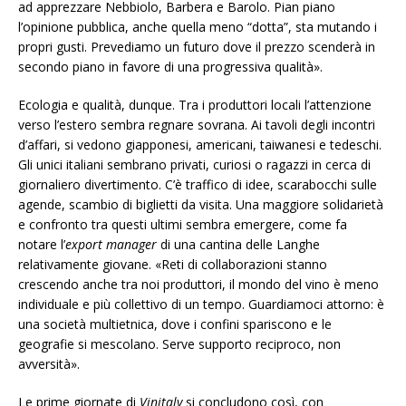
ad apprezzare Nebbiolo, Barbera e Barolo. Pian piano
l’opinione pubblica, anche quella meno “dotta”, sta mutando i
propri gusti. Prevediamo un futuro dove il prezzo scenderà in
secondo piano in favore di una progressiva qualità».
Ecologia e qualità, dunque. Tra i produttori locali l’attenzione
verso l’estero sembra regnare sovrana. Ai tavoli degli incontri
d’affari, si vedono giapponesi, americani, taiwanesi e tedeschi.
Gli unici italiani sembrano privati, curiosi o ragazzi in cerca di
giornaliero divertimento. C’è traffico di idee, scarabocchi sulle
agende, scambio di biglietti da visita. Una maggiore solidarietà
e confronto tra questi ultimi sembra emergere, come fa
notare l’
export manager
di una cantina delle Langhe
relativamente giovane. «Reti di collaborazioni stanno
crescendo anche tra noi produttori, il mondo del vino è meno
individuale e più collettivo di un tempo. Guardiamoci attorno: è
una società multietnica, dove i confini spariscono e le
geografie si mescolano. Serve supporto reciproco, non
avversità».
Le prime giornate di
Vinitaly
si concludono così, con