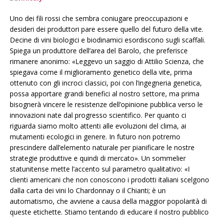
Uno dei fili rossi che sembra coniugare preoccupazioni e
desideri dei produttori pare essere quello del futuro della vite.
Decine di vini biologici e biodinamici esordiscono sugli scaffali.
Spiega un produttore dell’area del Barolo, che preferisce
rimanere anonimo: «Leggevo un saggio di Attilio Scienza, che
spiegava come il miglioramento genetico della vite, prima
ottenuto con gli incroci classici, poi con l’ingegneria genetica,
possa apportare grandi benefici al nostro settore, ma prima
bisognerà vincere le resistenze dell’opinione pubblica verso le
innovazioni nate dal progresso scientifico. Per quanto ci
riguarda siamo molto attenti alle evoluzioni del clima, ai
mutamenti ecologici in genere. In futuro non potremo
prescindere dall’elemento naturale per pianificare le nostre
strategie produttive e quindi di mercato». Un sommelier
statunitense mette l’accento sul parametro qualitativo: «I
clienti americani che non conoscono i prodotti italiani scelgono
dalla carta dei vini lo Chardonnay o il Chianti; è un
automatismo, che avviene a causa della maggior popolarità di
queste etichette. Stiamo tentando di educare il nostro pubblico