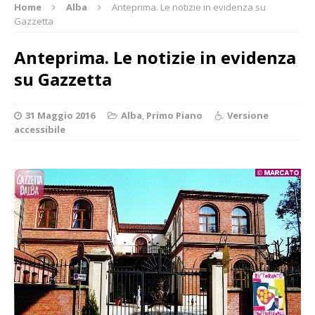
Home
Alba
Anteprima. Le notizie in evidenza su
Gazzetta
Anteprima. Le notizie in evidenza
su Gazzetta
31 Maggio 2016
Alba
,
Primo Piano
Versione
accessibile