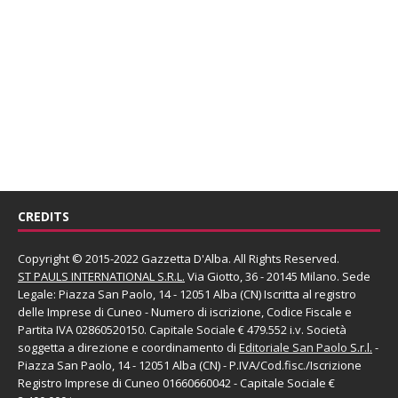
CREDITS
Copyright © 2015-2022 Gazzetta D'Alba. All Rights Reserved.
ST PAULS INTERNATIONAL S.R.L.
Via Giotto, 36 - 20145 Milano. Sede
Legale: Piazza San Paolo, 14 - 12051 Alba (CN) Iscritta al registro
delle Imprese di Cuneo - Numero di iscrizione, Codice Fiscale e
Partita IVA 02860520150. Capitale Sociale € 479.552 i.v. Società
soggetta a direzione e coordinamento di
Editoriale San Paolo
S.r.l.
-
Piazza San Paolo, 14 - 12051 Alba (CN) - P.IVA/Cod.fisc./Iscrizione
Registro Imprese di Cuneo 01660660042 - Capitale Sociale €