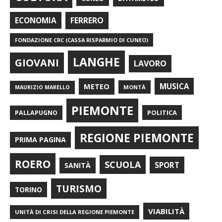
FERRERO
ECONOMIA
FONDAZIONE CRC (CASSA RISPARMIO DI CUNEO)
LANGHE
GIOVANI
LAVORO
METEO
MUSICA
MONTÀ
MAURIZIO MARELLO
PIEMONTE
POLITICA
PALLAPUGNO
REGIONE PIEMONTE
PRIMA PAGINA
ROERO
SCUOLA
SPORT
SANITÀ
TURISMO
TORINO
VIABILITÀ
UNITÀ DI CRISI DELLA REGIONE PIEMONTE