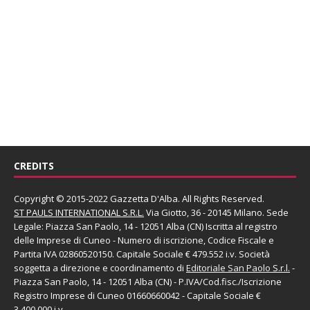
CREDITS
Copyright © 2015-2022 Gazzetta D'Alba. All Rights Reserved.
ST PAULS INTERNATIONAL S.R.L.
Via Giotto, 36 - 20145 Milano. Sede
Legale: Piazza San Paolo, 14 - 12051 Alba (CN) Iscritta al registro
delle Imprese di Cuneo - Numero di iscrizione, Codice Fiscale e
Partita IVA 02860520150. Capitale Sociale € 479.552 i.v. Società
soggetta a direzione e coordinamento di
Editoriale San Paolo
S.r.l.
-
Piazza San Paolo, 14 - 12051 Alba (CN) - P.IVA/Cod.fisc./Iscrizione
Registro Imprese di Cuneo 01660660042 - Capitale Sociale €
3.400.000 i.v.