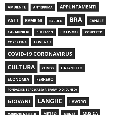
APPUNTAMENTI
AMBIENTE
ANTEPRIMA
BRA
ASTI
BAMBINI
CANALE
BAROLO
CARABINIERI
CICLISMO
CHERASCO
CONCERTO
COPERTINA
COVID-19
COVID-19 CORONAVIRUS
CULTURA
CUNEO
DATAMETEO
FERRERO
ECONOMIA
FONDAZIONE CRC (CASSA RISPARMIO DI CUNEO)
LANGHE
GIOVANI
LAVORO
METEO
MUSICA
MONTÀ
MAURIZIO MARELLO