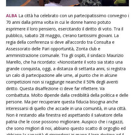
ALBA
La città ha celebrato con un partecipatissimo convegno i
70 anni dalla prima volta in cui le donne hanno potuto
esprimere il loro pensiero, esercitando il diritto di voto. Tra il
pubblico, sabato 28 maggio, c’erano tantissimi giovani. La
regia della conferenza si deve all’accordo tra Consulta e
Assessorato delle Pari opportunità, Zonta club e
amministrazione comunale. Tra gli ospiti, il sindaco Maurizio
Marello, che ha ricordato: «Nonostante il voto sia stato una
grande conquista, oggi, a distanza di settanta anni, si registra
un calo di partecipazione alle urne, al punto che in alcune
competizioni non si raggiunge neanche il 50% degli aventi
diritto. Questa disaffezione ci deve far riflettere. Va
combattuta. Molto dipende dalla credibilità della politica e delle
persone. Ma per recuperare questa fiducia bisogna anche
interessarsi di quello che accade in una comunità, in una città.
Non è restando alla finestra ed aspettando il salvatore della
patria che le cose possono migliorare. Auspico che i ragazzi,
che sono migliori di noi, abbiano questo scatto di orgoglio ed
abbiano la capacità di riprendersi in mano il loro destino ed il