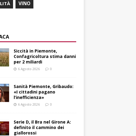
ILITÀ
VINO
ACA
Siccità in Piemonte,
Confagricoltura stima danni
per 2 miliardi
6 Agosto 2026
0
Sanità Piemonte, Gribaudo:
«I cittadini pagano
l’inefficienza»
6 Agosto 2026
0
Serie D, il Bra nel Girone A:
definito il cammino dei
giallorossi