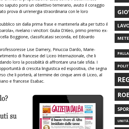
no saputo porsi un obiettivo temerario, avuto il coraggio
GIO
ato prova di un’energia straordinaria con le loro
 pubblico sin dalla prima frase e mantenerla alta per tutto il
LAV
arola», rivelano i vincitori: Giulia D’Aleo, primo premio ex-
ella Boggione, classificatasi seconda, ed Edoardo
MET
e professoresse Lise Damery, Pinuccia Dardo, Marie-
PALL
timento di francese del Liceo Internazionale, che li
dando loro la possibilità di affrontare una tale sfida. I
POLIT
opportunità di crescita linguistica ed espositiva, che segna
o che li porterà, al termine dei cinque anni di Liceo, al
RE
iano e francese Esabac.
RO
SPO
UNITÀ 