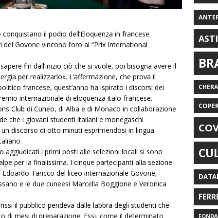
ANTE
 conquistano il podio dell’Eloquenza in francese
AST
vi del Govone vincono l’oro al “Prix International
BR
re fin dall’inizio ciò che si vuole, poi bisogna avere il
nergia per realizzarlo». L’affermazione, che prova il
litico francese, quest’anno ha ispirato i discorsi dei
CHER
Premio internazionale di eloquenza italo-francese.
COPE
ns Club di Cuneo, di Alba e di Monaco in collaborazione
ede che i giovani studenti italiani e monegaschi
COV
n un discorso di otto minuti esprimendosi in lingua
italiano.
CU
 aggiudicati i primi posti alle selezioni locali si sono
lpe per la finalissima. I cinque partecipanti alla sezione
 ed Edoardo Taricco del liceo internazionale Govone,
DATA
ossano e le due cuneesi Marcella Boggione e Veronica
FERR
rissi il pubblico pendeva dalle labbra degli studenti che
to di mesi di preparazione. Essi, come il determinato
FONDAZ