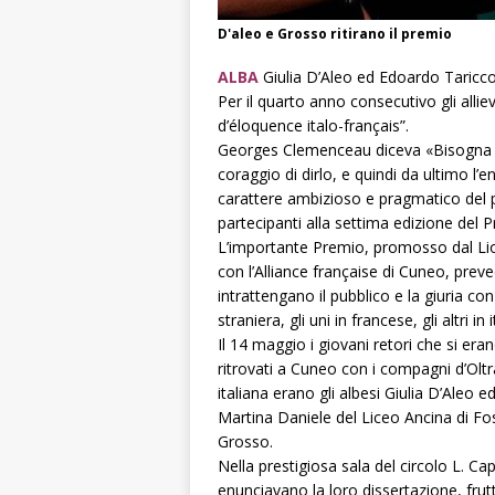
D'aleo e Grosso ritirano il premio
ALBA
Giulia D’Aleo ed Edoardo Taricco
Per il quarto anno consecutivo gli allie
d’éloquence italo-français”.
Georges Clemenceau diceva «Bisogna sape
coraggio di dirlo, e quindi da ultimo l’e
carattere ambizioso e pragmatico del po
partecipanti alla settima edizione del 
L’importante Premio, promosso dal Lio
con l’Alliance française di Cuneo, prev
intrattengano il pubblico e la giuria co
straniera, gli uni in francese, gli altri in 
Il 14 maggio i giovani retori che si erano
ritrovati a Cuneo con i compagni d’Oltra
italiana erano gli albesi Giulia D’Aleo
Martina Daniele del Liceo Ancina di F
Grosso.
Nella prestigiosa sala del circolo L. Cap
enunciavano la loro dissertazione, frut