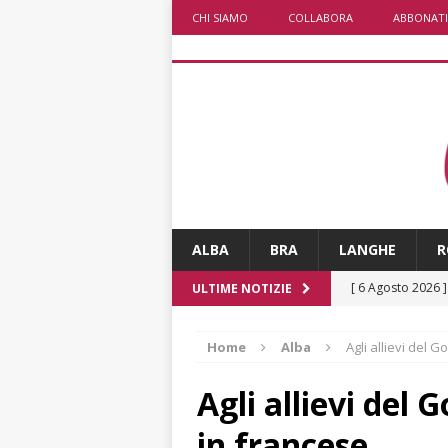
CHI SIAMO
COLLABORA
ABBONATI
ALBA
BRA
LANGHE
R
[ 6 Agosto 2026 
ULTIME NOTIZIE
ALTRE NOTIZI
Home
Alba
Agli allievi del 
[ 6 Agosto 2026 
BRA
Agli allievi del
[ 6 Agosto 2026 
in francese