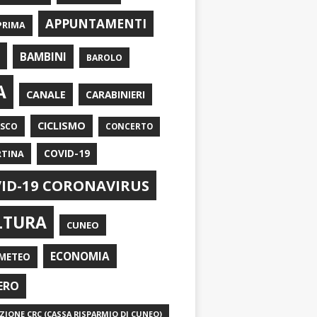
APPUNTAMENTI
PRIMA
I
BAMBINI
BAROLO
A
CANALE
CARABINIERI
CICLISMO
ASCO
CONCERTO
RTINA
COVID-19
ID-19 CORONAVIRUS
LTURA
CUNEO
ECONOMIA
METEO
ERO
IONE CRC (CASSA RISPARMIO DI CUNEO)