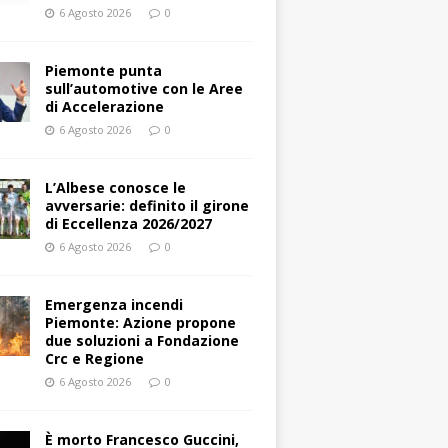
6 Agosto 2026
0
Piemonte punta
sull’automotive con le Aree
di Accelerazione
6 Agosto 2026
0
L’Albese conosce le
avversarie: definito il girone
di Eccellenza 2026/2027
6 Agosto 2026
0
Emergenza incendi
Piemonte: Azione propone
due soluzioni a Fondazione
Crc e Regione
6 Agosto 2026
0
È morto Francesco Guccini,