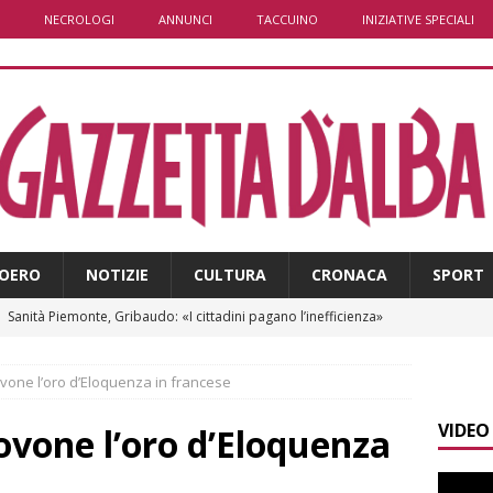
NECROLOGI
ANNUNCI
TACCUINO
INIZIATIVE SPECIALI
OERO
NOTIZIE
CULTURA
CRONACA
SPORT
]
Sanità Piemonte, Gribaudo: «I cittadini pagano l’inefficienza»
E
Govone l’oro d’Eloquenza in francese
]
Serie D, il Bra nel Girone A: definito il cammino dei giallorossi
VIDEO
 Govone l’oro d’Eloquenza
]
Piemonte punta sull’automotive con le Aree di Accelerazione