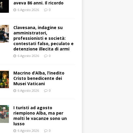
aveva 86 anni. Il ricordo
6 Agosto 2026
0
Clavesana, indagine su
amministratori,
professionisti e società:
contestati falso, peculato e
detenzione illecita di armi
6 Agosto 2026
0
Macrino d’Alba, l’inedito
Cristo benedicente dei
Musei Vaticani
6 Agosto 2026
0
I turisti ad agosto
riempiono Alba, ma per
molti le vacanze sono un
lusso
6 Agosto 2026
0