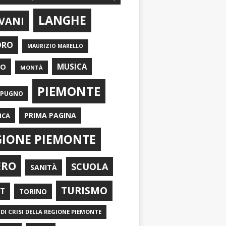
LANGHE
VANI
ORO
MAURIZIO MARELLO
EO
MUSICA
MONTÀ
PIEMONTE
APUGNO
PRIMA PAGINA
ICA
GIONE PIEMONTE
ERO
SCUOLA
SANITÀ
TURISMO
RT
TORINO
DI CRISI DELLA REGIONE PIEMONTE