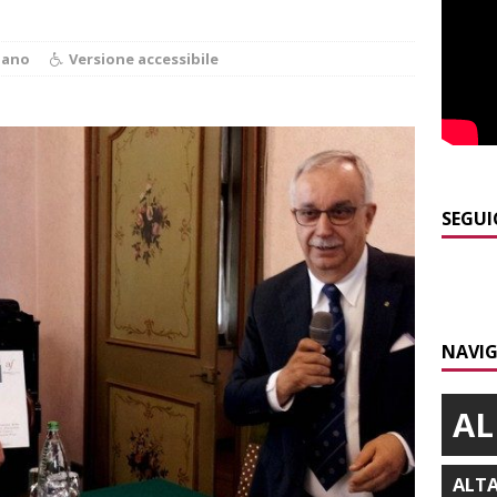
E
]
Emergenza incendi Piemonte: Azione propone due soluzioni a
iano
Versione accessibile
e Regione
ALBA
]
È morto Francesco Guccini, aveva 86 anni. Il ricordo
ALBA
]
Clavesana, indagine su amministratori, professionisti e
ti falso, peculato e detenzione illecita di armi
CRONACA
SEGUI
]
Macrino d’Alba, l’inedito Cristo benedicente dei Musei Vaticani
]
Siccità in Piemonte, Confagricoltura stima danni per 2 miliardi
NAVIG
E
AL
ALT