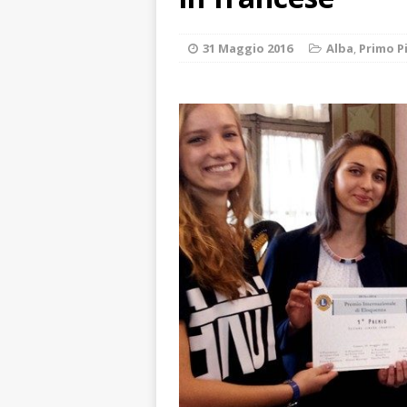
ALTRE NOTIZI
[ 6 Agosto 2026 
31 Maggio 2016
Alba
,
Primo P
Fondazione Crc 
[ 6 Agosto 2026 
[ 6 Agosto 2026 
società: contesta
[ 6 Agosto 2026 
ARCHIVIO
[ 6 Agosto 2026 
ALTRE NOTIZI