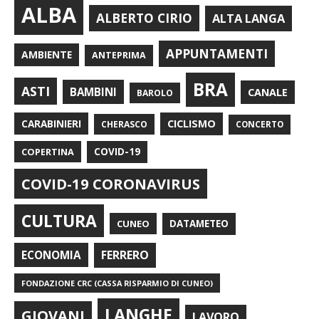
ALBA
ALBERTO CIRIO
ALTA LANGA
APPUNTAMENTI
AMBIENTE
ANTEPRIMA
BRA
ASTI
BAMBINI
CANALE
BAROLO
CARABINIERI
CICLISMO
CHERASCO
CONCERTO
COPERTINA
COVID-19
COVID-19 CORONAVIRUS
CULTURA
CUNEO
DATAMETEO
FERRERO
ECONOMIA
FONDAZIONE CRC (CASSA RISPARMIO DI CUNEO)
LANGHE
GIOVANI
LAVORO