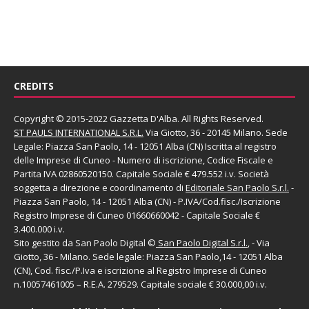
CREDITS
Copyright © 2015-2022 Gazzetta D'Alba. All Rights Reserved.
ST PAULS INTERNATIONAL S.R.L.
Via Giotto, 36 - 20145 Milano. Sede
Legale: Piazza San Paolo, 14 - 12051 Alba (CN) Iscritta al registro
delle Imprese di Cuneo - Numero di iscrizione, Codice Fiscale e
Partita IVA 02860520150. Capitale Sociale € 479.552 i.v. Società
soggetta a direzione e coordinamento di
Editoriale San Paolo
S.r.l.
-
Piazza San Paolo, 14 - 12051 Alba (CN) - P.IVA/Cod.fisc./Iscrizione
Registro Imprese di Cuneo 01660660042 - Capitale Sociale €
3.400.000 i.v.
Sito gestito da
San Paolo Digital
©
San Paolo Digital S.r.l.
, - Via
Giotto, 36 - Milano. Sede legale: Piazza San Paolo,14 - 12051 Alba
(CN), Cod. fisc./P.Iva e iscrizione al Registro Imprese di Cuneo
n.10057461005 – R.E.A. 279529. Capitale sociale € 30.000,00 i.v.