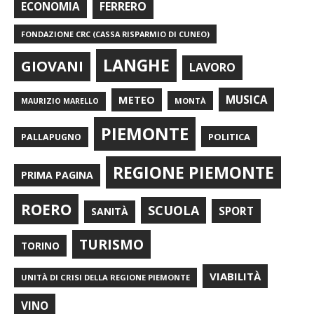
FERRERO
ECONOMIA
FONDAZIONE CRC (CASSA RISPARMIO DI CUNEO)
LANGHE
GIOVANI
LAVORO
METEO
MUSICA
MONTÀ
MAURIZIO MARELLO
PIEMONTE
POLITICA
PALLAPUGNO
REGIONE PIEMONTE
PRIMA PAGINA
ROERO
SCUOLA
SPORT
SANITÀ
TURISMO
TORINO
VIABILITÀ
UNITÀ DI CRISI DELLA REGIONE PIEMONTE
VINO