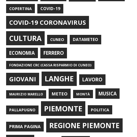
COPERTINA
COVID-19
COVID-19 CORONAVIRUS
CULTURA
CUNEO
DATAMETEO
FERRERO
ECONOMIA
FONDAZIONE CRC (CASSA RISPARMIO DI CUNEO)
LANGHE
GIOVANI
LAVORO
METEO
MUSICA
MONTÀ
MAURIZIO MARELLO
PIEMONTE
POLITICA
PALLAPUGNO
REGIONE PIEMONTE
PRIMA PAGINA