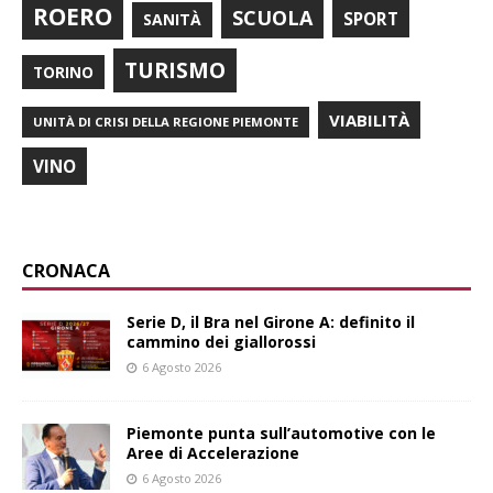
ROERO
SCUOLA
SPORT
SANITÀ
TURISMO
TORINO
VIABILITÀ
UNITÀ DI CRISI DELLA REGIONE PIEMONTE
VINO
CRONACA
Serie D, il Bra nel Girone A: definito il
cammino dei giallorossi
6 Agosto 2026
Piemonte punta sull’automotive con le
Aree di Accelerazione
6 Agosto 2026