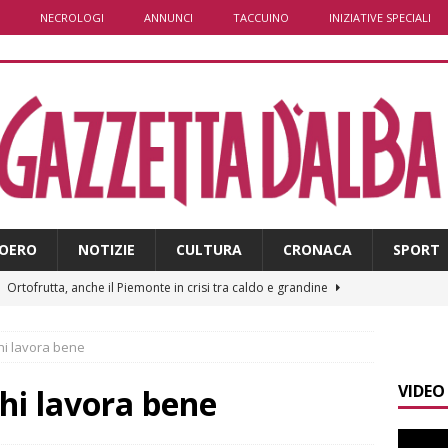
NECROLOGI
ANNUNCI
TACCUINO
INIZIATIVE SPECIALI
OERO
NOTIZIE
CULTURA
CRONACA
SPORT
]
Ortofrutta, anche il Piemonte in crisi tra caldo e grandine
hi lavora bene
]
Aib Piemonte in Calabria: prosegue la missione contro gli
VIDEO
 NOTIZIE
hi lavora bene
]
Sulla provinciale 661 tra Sanfrè e Bra nuova segnaletica per