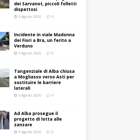
dei Sarvanot, piccoli folletti
dispettosi
5 Agosto 2026
0
Incidente in viale Madonna
dei Fiori a Bra, un ferito a
Verduno
5 Agosto 2026
0
Tangenziale di Alba chiusa
a Mogliasso verso Asti per
sostituire le barriere
laterali
5 Agosto 2026
0
Ad Alba prosegue il
progetto di lotta alle
zanzare
5 Agosto 2026
0