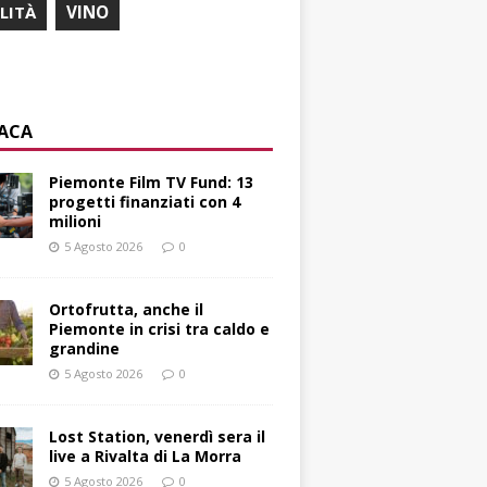
ILITÀ
VINO
ACA
Piemonte Film TV Fund: 13
progetti finanziati con 4
milioni
5 Agosto 2026
0
Ortofrutta, anche il
Piemonte in crisi tra caldo e
grandine
5 Agosto 2026
0
Lost Station, venerdì sera il
live a Rivalta di La Morra
5 Agosto 2026
0