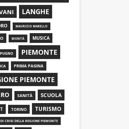
LANGHE
VANI
ORO
MAURIZIO MARELLO
EO
MUSICA
MONTÀ
PIEMONTE
APUGNO
PRIMA PAGINA
ICA
GIONE PIEMONTE
ERO
SCUOLA
SANITÀ
TURISMO
RT
TORINO
DI CRISI DELLA REGIONE PIEMONTE