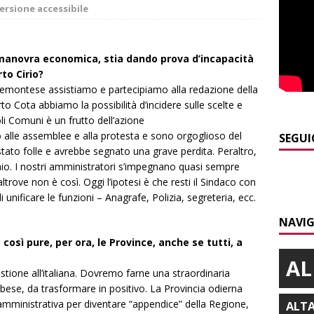
curezza
BRA
ersione accessibile
]
Serie D, secondo test per il Bra Calcio: sfida con la Sanremese
a manovra economica, stia dando prova d’incapacità
to Cirio?
]
ITINERARI / Valle Varaita: camminare in compagnia dei
iemontese assistiamo e partecipiamo alla redazione della
folletti dispettosi
ALTRE NOTIZIE
 Cota abbiamo la possibilità d’incidere sulle scelte e
coli Comuni è un frutto dell’azione
]
Incidente in viale Madonna dei Fiori a Bra, un ferito a Verduno
lle assemblee e alla protesta e sono orgoglioso del
SEGUI
 stato folle e avrebbe segnato una grave perdita. Peraltro,
mio. I nostri amministratori s’impegnano quasi sempre
]
Tangenziale di Alba chiusa a Mogliasso verso Asti per
trove non è così. Oggi l’ipotesi è che resti il Sindaco con
 unificare le funzioni – Anagrafe, Polizia, segreteria, ecc.
iere laterali
ALBA
NAVIG
]
Piemonte Film TV Fund: 13 progetti finanziati con 4 milioni
così pure, per ora, le Province, anche se tutti, a
AL
estione all’italiana. Dovremo farne una straordinaria
lbese, da trasformare in positivo. La Provincia odierna
mministrativa per diventare “appendice” della Regione,
ALT