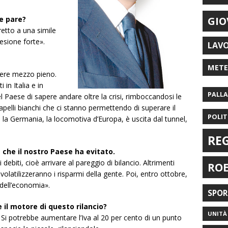
le pare?
GIO
etto a una simile
sione forte».
LAV
MET
iere mezzo pieno.
in Italia e in
PALL
 Paese di sapere andare oltre la crisi, rimboccandosi le
apelli bianchi che ci stanno permettendo di superare il
POLIT
 la Germania, la locomotiva d’Europa, è uscita dal tunnel,
RE
che il nostro Paese ha evitato.
biti, cioè arrivare al pareggio di bilancio. Altrimenti
RO
i volatilizzeranno i risparmi della gente. Poi, entro ottobre,
 dell’economia».
SPO
 il motore di questo rilancio?
UNITÀ 
Si potrebbe aumentare l’Iva al 20 per cento di un punto