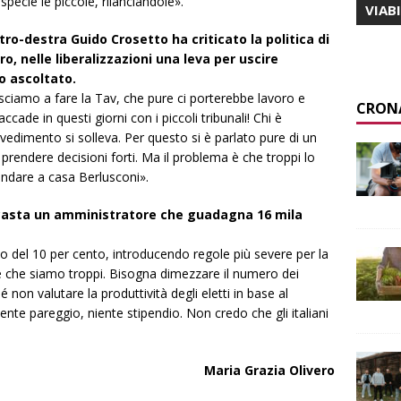
specie le piccole, rilanciandole».
VIAB
ro-destra Guido Crosetto ha criticato la politica di
ro, nelle liberalizzazioni una leva per uscire
o ascoltato.
sciamo a fare la Tav, che pure ci porterebbe lavoro e
CRON
cade in questi giorni con i piccoli tribunali! Chi è
dimento si solleva. Per questo si è parlato pure di un
 prendere decisioni forti. Ma il problema è che troppi lo
dare a casa Berlusconi».
a casta un amministratore che guadagna 16 mila
dio del 10 per cento, introducendo regole più severe per la
 è che siamo troppi. Bisogna dimezzare il numero dei
 non valutare la produttività degli eletti in base al
ente pareggio, niente stipendio. Non credo che gli italiani
Maria Grazia Olivero