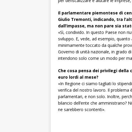
per defiscalizzare e aiutare le imprese, 
Il parlamentare piemontese di cent
Giulio Tremonti, indicando, tra l’alt
dall’impasse, ma non pare sia stat
«Sì, condivido. In questo Paese non riu
sviluppo. E, vede, ad esempio, quanto ac
minimamente toccato da qualche provve
Governo di unità nazionale, in grado di
intendono solo come un modo per man
Che cosa pensa dei privilegi dell
euro lordi al mese?
«In Regione ci siamo tagliati lo stipen
verifica del nostro lavoro. Il problema
parlamentari, e non solo. Inoltre, perché
bilancio dell’ente che amministrano? Ni
ne sarebbero scontenti».