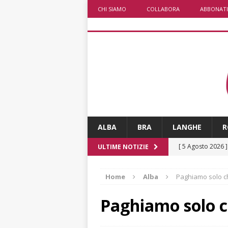
CHI SIAMO
COLLABORA
ABBONATI
ALBA
BRA
LANGHE
R
[ 5 Agosto 2026 
ULTIME NOTIZIE
ALTRE NOTIZIE
Home
Alba
Paghiamo solo c
[ 5 Agosto 2026 
incendi
ALTRE
Paghiamo solo c
[ 5 Agosto 2026 