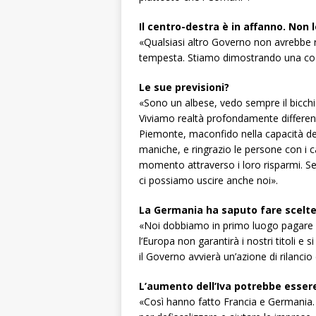
Il centro-destra è in affanno. Non 
«Qualsiasi altro Governo non avrebbe r
tempesta. Stiamo dimostrando una coe
Le sue previsioni?
«Sono un albese, vedo sempre il bicch
Viviamo realtà profondamente differenti 
Piemonte, maconfido nella capacità del
maniche, e ringrazio le persone con i c
momento attraverso i loro risparmi. Se
ci possiamo uscire anche noi».
La Germania ha saputo fare scelte 
«Noi dobbiamo in primo luogo pagare i de
l’Europa non garantirà i nostri titoli e s
il Governo avvierà un’azione di rilancio
L’aumento dell’Iva potrebbe essere
«Così hanno fatto Francia e Germania. 