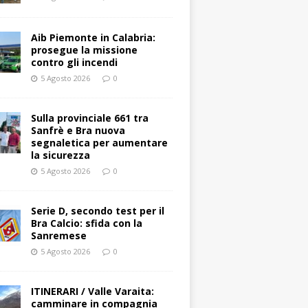
Aib Piemonte in Calabria:
prosegue la missione
contro gli incendi
5 Agosto 2026
0
Sulla provinciale 661 tra
Sanfrè e Bra nuova
segnaletica per aumentare
la sicurezza
5 Agosto 2026
0
Serie D, secondo test per il
Bra Calcio: sfida con la
Sanremese
5 Agosto 2026
0
ITINERARI / Valle Varaita:
camminare in compagnia