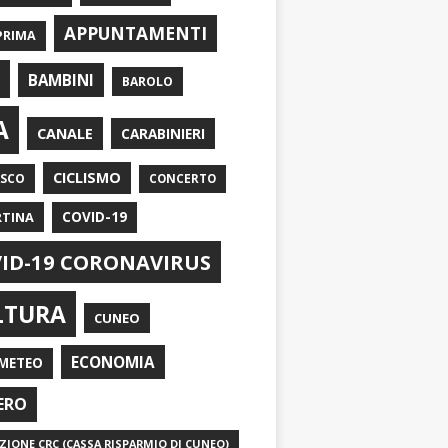
APPUNTAMENTI
PRIMA
I
BAMBINI
BAROLO
A
CANALE
CARABINIERI
CICLISMO
ASCO
CONCERTO
RTINA
COVID-19
ID-19 CORONAVIRUS
LTURA
CUNEO
ECONOMIA
METEO
ERO
IONE CRC (CASSA RISPARMIO DI CUNEO)