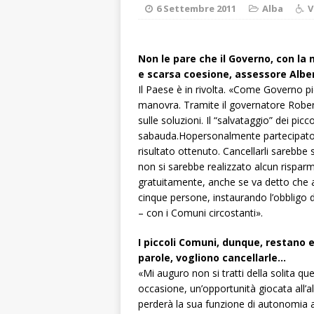
aumentare la si
6 Settembre 2011
Alba
V
[ 5 Agosto 2026 
BRA
Non le pare che il Governo, con l
e scarsa coesione, assessore Alber
[ 5 Agosto 2026 
Il Paese è in rivolta. «Come Governo p
Sarvanot, piccoli 
manovra. Tramite il governatore Roberto
sulle soluzioni. Il “salvataggio” dei pic
[ 5 Agosto 2026 
sabauda.Hopersonalmente partecipato a
BRA
risultato ottenuto. Cancellarli sarebbe
non si sarebbe realizzato alcun rispar
[ 5 Agosto 2026 
gratuitamente, anche se va detto che al
cinque persone, instaurando l’obbligo di
sostituire le barr
– con i Comuni circostanti».
[ 5 Agosto 2026 
I piccoli Comuni, dunque, restano e 
CULTURA
parole, vogliono cancellarle…
«Mi auguro non si tratti della solita qu
occasione, un’opportunità giocata all’a
perderà la sua funzione di autonomia a