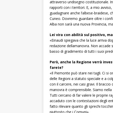
attraverso undisegno costituzionale. I
rapporti con i territori. E, a mio avvi
guadagnare anche l’albese-braidese, 
Cuneo. Dovremo guardare oltre i confini
Alba non sarà una nuova Provincia, ma
Lei vira con abilità sul positivo, ma
«Einaudi spiegava che la luce arriva do
redazione dellamanovra. Non accade solo
basso di gradimento di tutti i suoi pred
Però, anche la Regione verrà inves
farete?
«Il Piemonte può stare nei tagli. Ci si or
delle Regioni a statuto speciale e a col
con il carcere, nei casi gravi. Il braccio 
manovra è comprensibile. Siamo nella 
Tutti cercano di far valere le proprie r
accaduto con le contestazioni degli ent
fatto rilevare quanto gli sprechi tocchin
piuttosto che i Comuni».