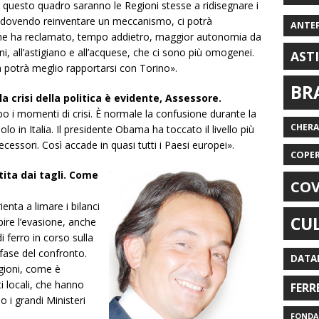
n questo quadro saranno le Regioni stesse a ridisegnare i
so, dovendo reinventare un meccanismo, ci potrà
ANTE
che ha reclamato, tempo addietro, maggior autonomia da
, all’astigiano e all’acquese, che ci sono più omogenei.
AST
 potrà meglio rapportarsi con Torino».
BR
la crisi della politica è evidente, Assessore.
po i momenti di crisi. È normale la confusione durante la
CHER
 in Italia. Il presidente Obama ha toccato il livello più
ecessori. Così accade in quasi tutti i Paesi europei».
COPE
tita dai tagli. Come
COV
ienta a limare i bilanci
CU
pire l’evasione, anche
di ferro in corso sulla
fase del confronto.
DATA
agioni, come è
i locali, che hanno
FERR
o i grandi Ministeri
FONDAZ