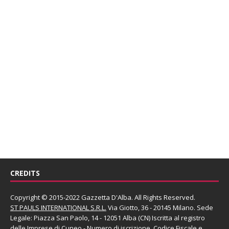
CREDITS
Copyright © 2015-2022 Gazzetta D'Alba. All Rights Reserved.
ST PAULS INTERNATIONAL S.R.L.
Via Giotto, 36 - 20145 Milano. Sede
Legale: Piazza San Paolo, 14 - 12051 Alba (CN) Iscritta al registro
delle Imprese di Cuneo - Numero di iscrizione, Codice Fiscale e