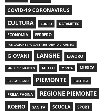
COVID-19 CORONAVIRUS
CULTURA
CUNEO
DATAMETEO
FERRERO
ECONOMIA
FONDAZIONE CRC (CASSA RISPARMIO DI CUNEO)
LANGHE
GIOVANI
LAVORO
METEO
MUSICA
MONTÀ
MAURIZIO MARELLO
PIEMONTE
POLITICA
PALLAPUGNO
REGIONE PIEMONTE
PRIMA PAGINA
ROERO
SCUOLA
SPORT
SANITÀ