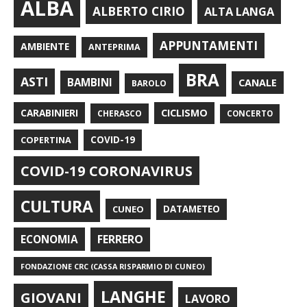
ALBA
ALBERTO CIRIO
ALTA LANGA
APPUNTAMENTI
AMBIENTE
ANTEPRIMA
BRA
ASTI
BAMBINI
CANALE
BAROLO
CARABINIERI
CICLISMO
CHERASCO
CONCERTO
COPERTINA
COVID-19
COVID-19 CORONAVIRUS
CULTURA
CUNEO
DATAMETEO
FERRERO
ECONOMIA
FONDAZIONE CRC (CASSA RISPARMIO DI CUNEO)
LANGHE
GIOVANI
LAVORO