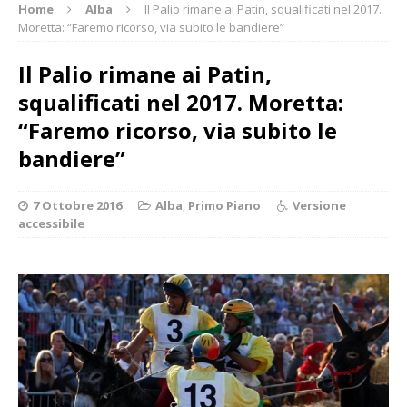
Home
Alba
Il Palio rimane ai Patin, squalificati nel 2017.
Moretta: “Faremo ricorso, via subito le bandiere”
Il Palio rimane ai Patin,
squalificati nel 2017. Moretta:
“Faremo ricorso, via subito le
bandiere”
7 Ottobre 2016
Alba
,
Primo Piano
Versione
accessibile