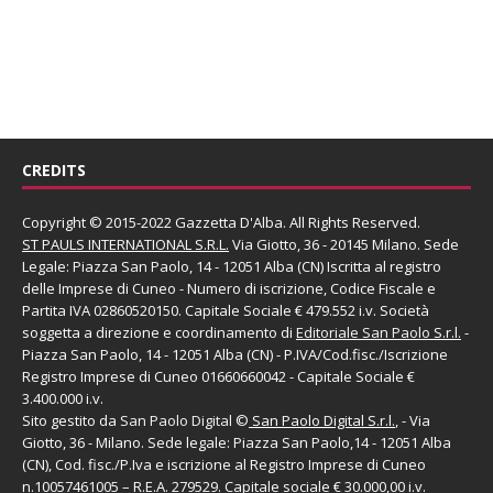
CREDITS
Copyright © 2015-2022 Gazzetta D'Alba. All Rights Reserved.
ST PAULS INTERNATIONAL S.R.L.
Via Giotto, 36 - 20145 Milano. Sede
Legale: Piazza San Paolo, 14 - 12051 Alba (CN) Iscritta al registro
delle Imprese di Cuneo - Numero di iscrizione, Codice Fiscale e
Partita IVA 02860520150. Capitale Sociale € 479.552 i.v. Società
soggetta a direzione e coordinamento di
Editoriale San Paolo
S.r.l.
-
Piazza San Paolo, 14 - 12051 Alba (CN) - P.IVA/Cod.fisc./Iscrizione
Registro Imprese di Cuneo 01660660042 - Capitale Sociale €
3.400.000 i.v.
Sito gestito da
San Paolo Digital
©
San Paolo Digital S.r.l.
, - Via
Giotto, 36 - Milano. Sede legale: Piazza San Paolo,14 - 12051 Alba
(CN), Cod. fisc./P.Iva e iscrizione al Registro Imprese di Cuneo
n.10057461005 – R.E.A. 279529. Capitale sociale € 30.000,00 i.v.