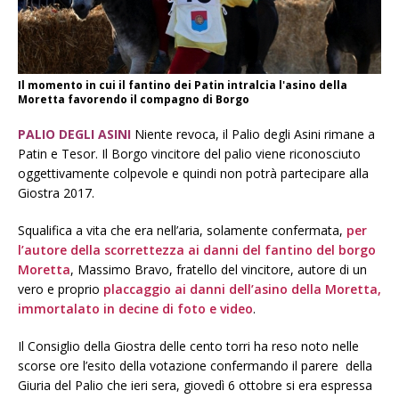
Il momento in cui il fantino dei Patin intralcia l'asino della
Moretta favorendo il compagno di Borgo
PALIO DEGLI ASINI
Niente revoca, il Palio degli Asini rimane a
Patin e Tesor. Il Borgo vincitore del palio viene riconosciuto
oggettivamente colpevole e quindi non potrà partecipare alla
Giostra 2017.
Squalifica a vita che era nell’aria, solamente confermata,
per
l’autore della scorrettezza ai danni del fantino del borgo
Moretta
, Massimo Bravo, fratello del vincitore, autore di un
vero e proprio
placcaggio ai danni dell’asino della Moretta,
immortalato in decine di foto e video
.
Il Consiglio della Giostra delle cento torri ha reso noto nelle
scorse ore l’esito della votazione confermando il parere della
Giuria del Palio che ieri sera, giovedì 6 ottobre si era espressa