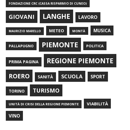
FONDAZIONE CRC (CASSA RISPARMIO DI CUNEO)
LANGHE
GIOVANI
LAVORO
METEO
MUSICA
MONTÀ
MAURIZIO MARELLO
PIEMONTE
POLITICA
PALLAPUGNO
REGIONE PIEMONTE
PRIMA PAGINA
ROERO
SCUOLA
SPORT
SANITÀ
TURISMO
TORINO
VIABILITÀ
UNITÀ DI CRISI DELLA REGIONE PIEMONTE
VINO