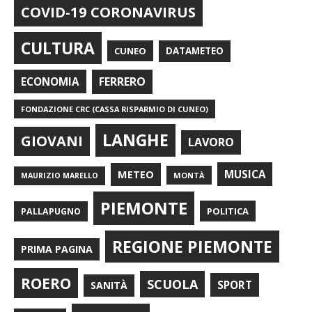
COVID-19 CORONAVIRUS
CULTURA
CUNEO
DATAMETEO
FERRERO
ECONOMIA
FONDAZIONE CRC (CASSA RISPARMIO DI CUNEO)
LANGHE
GIOVANI
LAVORO
METEO
MUSICA
MONTÀ
MAURIZIO MARELLO
PIEMONTE
POLITICA
PALLAPUGNO
REGIONE PIEMONTE
PRIMA PAGINA
ROERO
SCUOLA
SPORT
SANITÀ