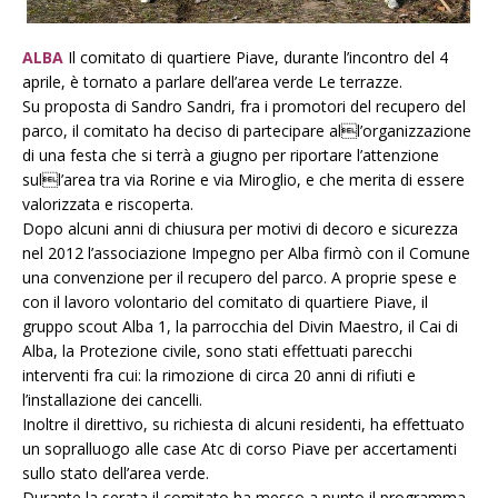
ALBA
Il comitato di quartiere Piave, durante l’incontro del 4
aprile, è tornato a parlare dell’area verde Le terrazze.
Su proposta di Sandro Sandri, fra i promotori del recupero del
parco, il comitato ha deciso di partecipare all’organizzazione
di una festa che si terrà a giugno per riportare l’attenzione
sull’area tra via Rorine e via Miroglio, e che merita di essere
valorizzata e riscoperta.
Dopo alcuni anni di chiusura per motivi di decoro e sicurezza
nel 2012 l’associazione Impegno per Alba firmò con il Comune
una convenzione per il recupero del parco. A proprie spese e
con il lavoro volontario del comitato di quartiere Piave, il
gruppo scout Alba 1, la parrocchia del Divin Maestro, il Cai di
Alba, la Protezione civile, sono stati effettuati parecchi
interventi fra cui: la rimozione di circa 20 anni di rifiuti e
l’installazione dei cancelli.
Inoltre il direttivo, su richiesta di alcuni residenti, ha effettuato
un sopralluogo alle case Atc di corso Piave per accertamenti
sullo stato dell’area verde.
Durante la serata il comitato ha messo a punto il programma