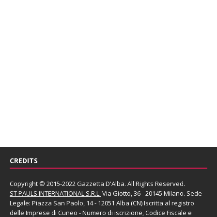
CREDITS
Copyright © 2015-2022 Gazzetta D'Alba. All Rights Reserved.
ST PAULS INTERNATIONAL S.R.L.
Via Giotto, 36 - 20145 Milano. Sede
Legale: Piazza San Paolo, 14 - 12051 Alba (CN) Iscritta al registro
delle Imprese di Cuneo - Numero di iscrizione, Codice Fiscale e