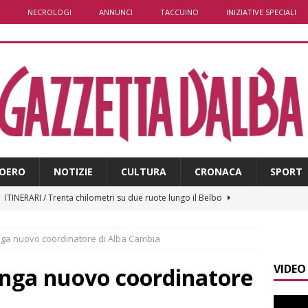
NECROLOGI
ANNUNCI
TACCUINO
INIZIATIVE SPECIALI
OERO
NOTIZIE
CULTURA
CRONACA
SPORT
]
ITINERARI / Trenta chilometri su due ruote lungo il Belbo
nga nuovo coordinatore di Alba Cambia
]
Cuneo, stretta della Polizia: controlli, denunce e lotta al
VIDEO
NACA
unga nuovo coordinatore
]
La festa di San Rocco dimostra che Santo Stefano Belbo è un