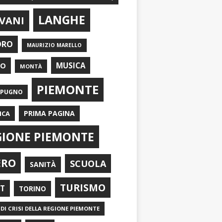
LANGHE
VANI
ORO
MAURIZIO MARELLO
EO
MUSICA
MONTÀ
PIEMONTE
APUGNO
PRIMA PAGINA
ICA
GIONE PIEMONTE
ERO
SCUOLA
SANITÀ
TURISMO
RT
TORINO
DI CRISI DELLA REGIONE PIEMONTE