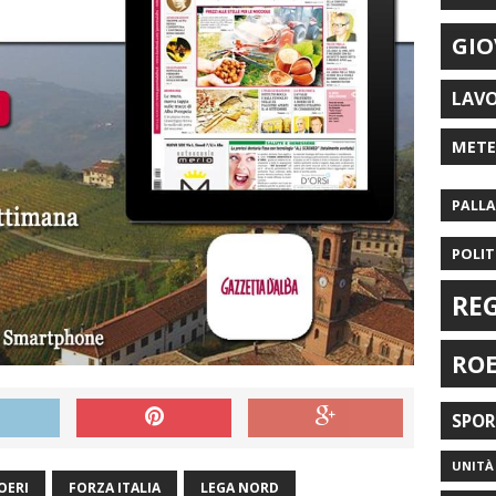
GIO
LAV
MET
PALL
POLIT
RE
RO
SPO
UNITÀ 
OERI
FORZA ITALIA
LEGA NORD