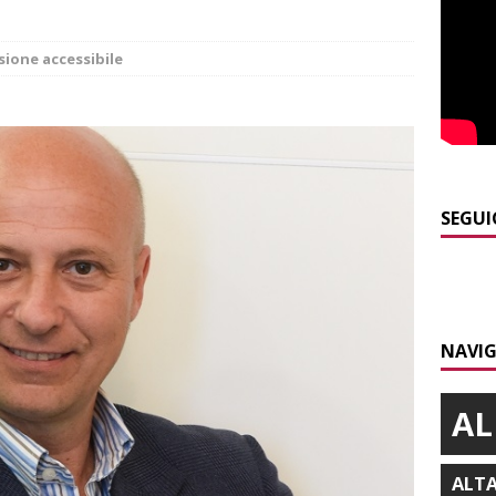
ANGHE
]
Succede a Trofarello, vede un ladro attraverso la telecamera e
sione accessibile
CRONACA
]
Domani Alba celebra il patrono San Lorenzo
ALBA
]
A Grinzane Cavour sono finiti i lavori in via Garibaldi e alla
ALBA
SEGUI
]
Banca di Asti, utile a 26,7 milioni nel primo semestre: cresce la
i
ALTRE NOTIZIE
]
Modifiche alla viabilità a Scaparoni per i lavori della nuova
NAVIG
A
AL
ALT