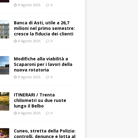
8 Agosto 2026
0
Banca di Asti, utile a 26,7
milioni nel primo semestre:
cresce la fiducia dei clienti
8 Agosto 2026
0
Modifiche alla viabilità a
Scaparoni per i lavori della
nuova rotatoria
8 Agosto 2026
0
ITINERARI / Trenta
chilometri su due ruote
lungo il Belbo
8 Agosto 2026
0
Cuneo, stretta della Polizia:
controlli, denunce e lotta al