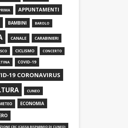
APPUNTAMENTI
PRIMA
I
BAMBINI
BAROLO
A
CANALE
CARABINIERI
CICLISMO
ASCO
CONCERTO
RTINA
COVID-19
ID-19 CORONAVIRUS
LTURA
CUNEO
ECONOMIA
METEO
ERO
IONE CRC (CASSA RISPARMIO DI CUNEO)