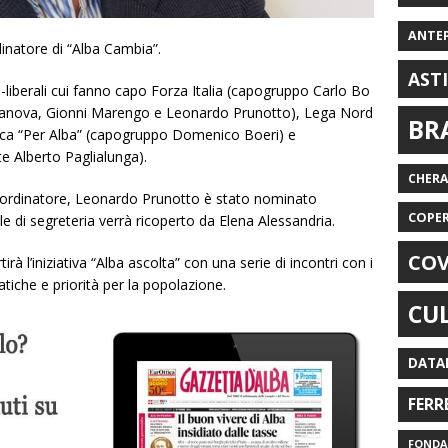
ANTE
inatore di “Alba Cambia”.
AST
o-liberali cui fanno capo Forza Italia (capogruppo Carlo Bo
 Canova, Gionni Marengo e Leonardo Prunotto), Lega Nord
BR
vica “Per Alba” (capogruppo Domenico Boeri) e
te Alberto Paglialunga).
CHER
oordinatore, Leonardo Prunotto è stato nominato
COPE
le di segreteria verrà ricoperto da Elena Alessandria.
COV
à l’iniziativa “Alba ascolta” con una serie di incontri con i
atiche e priorità per la popolazione.
CU
DATA
FERR
FONDAZ