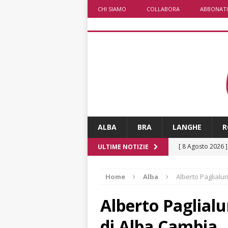
CHI SIAMO
COLLABORA
ABBONATI
ALBA
BRA
LANGHE
R
[ 8 Agosto 2026 
ULTIME NOTIZIE
LANGHE
Home
Alba
Alberto Paglialu
[ 8 Agosto 2026 
degrado
CRO
Alberto Paglial
[ 8 Agosto 2026 
di Alba Cambia