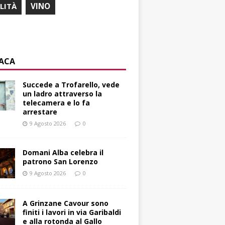
ILITÀ
VINO
ACA
Succede a Trofarello, vede
un ladro attraverso la
telecamera e lo fa
arrestare
9 Agosto 2026
0
Domani Alba celebra il
patrono San Lorenzo
9 Agosto 2026
0
A Grinzane Cavour sono
finiti i lavori in via Garibaldi
e alla rotonda al Gallo