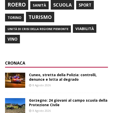
ROERO
SCUOLA
SPORT
SANITÀ
TURISMO
TORINO
VIABILITÀ
UNITÀ DI CRISI DELLA REGIONE PIEMONTE
VINO
CRONACA
Cuneo, stretta della Polizia: controlli,
denunce e lotta al degrado
8 Agosto 2026
Gorzegno: 24 giovani al campo scuola della
Protezione Civile
8 Agosto 2026