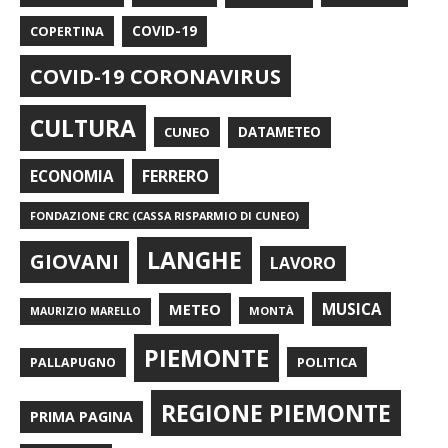
COPERTINA
COVID-19
COVID-19 CORONAVIRUS
CULTURA
CUNEO
DATAMETEO
FERRERO
ECONOMIA
FONDAZIONE CRC (CASSA RISPARMIO DI CUNEO)
LANGHE
GIOVANI
LAVORO
METEO
MUSICA
MONTÀ
MAURIZIO MARELLO
PIEMONTE
POLITICA
PALLAPUGNO
REGIONE PIEMONTE
PRIMA PAGINA