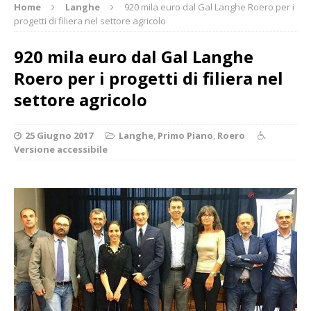
Home
Langhe
920 mila euro dal Gal Langhe Roero per i
progetti di filiera nel settore agricolo
920 mila euro dal Gal Langhe
Roero per i progetti di filiera nel
settore agricolo
25 Giugno 2017
Langhe
,
Primo Piano
,
Roero
Versione accessibile