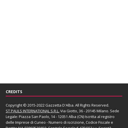
CREDITS
Copyright © 2015-2022 Gazzetta D'Alba. All Rights Reserved.
ST PAULS INTERNATIONAL S.R.L.
Via Giotto, 36 - 20145 Milano. Sede
Legale: Piazza San Paolo, 14 - 12051 Alba (CN) Iscritta al registro
delle Imprese di Cuneo - Numero di iscrizione, Codice Fiscale e
Partita IVA 02860520150. Capitale Sociale € 479.552 i.v. Società