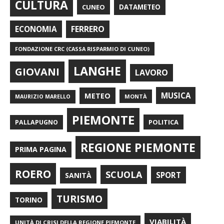
CULTURA
CUNEO
DATAMETEO
FERRERO
ECONOMIA
FONDAZIONE CRC (CASSA RISPARMIO DI CUNEO)
LANGHE
GIOVANI
LAVORO
METEO
MUSICA
MONTÀ
MAURIZIO MARELLO
PIEMONTE
POLITICA
PALLAPUGNO
REGIONE PIEMONTE
PRIMA PAGINA
ROERO
SCUOLA
SPORT
SANITÀ
TURISMO
TORINO
VIABILITÀ
UNITÀ DI CRISI DELLA REGIONE PIEMONTE