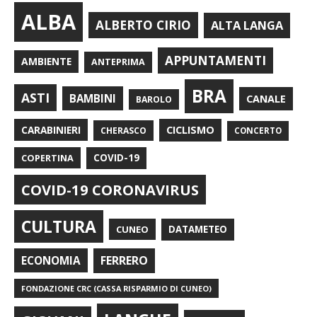
ALBA
ALBERTO CIRIO
ALTA LANGA
APPUNTAMENTI
AMBIENTE
ANTEPRIMA
BRA
ASTI
BAMBINI
CANALE
BAROLO
CARABINIERI
CICLISMO
CHERASCO
CONCERTO
COPERTINA
COVID-19
COVID-19 CORONAVIRUS
CULTURA
CUNEO
DATAMETEO
FERRERO
ECONOMIA
FONDAZIONE CRC (CASSA RISPARMIO DI CUNEO)