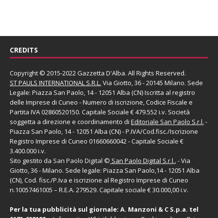
CREDITS
Copyright © 2015-2022 Gazzetta D'Alba. All Rights Reserved.
ST PAULS INTERNATIONAL S.R.L.
Via Giotto, 36 - 20145 Milano. Sede
Legale: Piazza San Paolo, 14 - 12051 Alba (CN) Iscritta al registro
delle Imprese di Cuneo - Numero di iscrizione, Codice Fiscale e
Partita IVA 02860520150. Capitale Sociale € 479.552 i.v. Società
soggetta a direzione e coordinamento di
Editoriale San Paolo
S.r.l.
-
Piazza San Paolo, 14 - 12051 Alba (CN) - P.IVA/Cod.fisc./Iscrizione
Registro Imprese di Cuneo 01660660042 - Capitale Sociale €
3.400.000 i.v.
Sito gestito da
San Paolo Digital
©
San Paolo Digital S.r.l.
, - Via
Giotto, 36 - Milano. Sede legale: Piazza San Paolo,14 - 12051 Alba
(CN), Cod. fisc./P.Iva e iscrizione al Registro Imprese di Cuneo
n.10057461005 – R.E.A. 279529. Capitale sociale € 30.000,00 i.v.
Per la tua pubblicità sul giornale:
A. Manzoni & C S.p.a.
tel