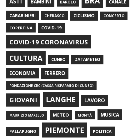
BRA
ASTI
BAMBINI
CANALE
BAROLO
CARABINIERI
CICLISMO
CHERASCO
CONCERTO
COPERTINA
COVID-19
COVID-19 CORONAVIRUS
CULTURA
CUNEO
DATAMETEO
FERRERO
ECONOMIA
FONDAZIONE CRC (CASSA RISPARMIO DI CUNEO)
LANGHE
GIOVANI
LAVORO
METEO
MUSICA
MONTÀ
MAURIZIO MARELLO
PIEMONTE
POLITICA
PALLAPUGNO